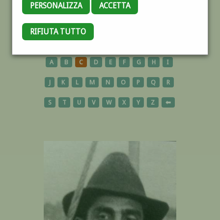
PERSONALIZZA
ACCETTA
RIFIUTA TUTTO
AUTORI
A
B
C
D
E
F
G
H
I
J
K
L
M
N
O
P
Q
R
S
T
U
V
W
X
Y
Z
⬅