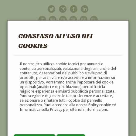
CONSENSO ALL'USO DEI
COOKIES
GALLERIA
D'ARTE
Il nostro sito utilizza cookie tecnici per annunci e
contenuti personalizzati, valutazione degli annunci e del
contenuto, osservazioni del pubblico e sviluppo di
DIPINTI E SCULTURE '800 E '900
prodotti, per archiviare e/o accedere a informazioni su
un dispositivo. Vorremmo anche impostare dei cookie
opzionali (analitici e di profilazione) per offrirti la
migliore esperienza e inviarti pubblicità personalizzata.
Puoi scegliere di gestire le tue preferenze e accettare,
selezionare o rifiutare tutti i cookie dal pannello
personalizza. Puoi accedere alla nostra
Policy cookie
ed
Informativa sulla Privacy per ulteriori informazioni.