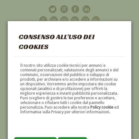
CONSENSO ALL'USO DEI
COOKIES
GALLERIA
D'ARTE
Il nostro sito utilizza cookie tecnici per annunci e
contenuti personalizzati, valutazione degli annunci e del
contenuto, osservazioni del pubblico e sviluppo di
DIPINTI E SCULTURE '800 E '900
prodotti, per archiviare e/o accedere a informazioni su
un dispositivo. Vorremmo anche impostare dei cookie
opzionali (analitici e di profilazione) per offrirti la
migliore esperienza e inviarti pubblicità personalizzata.
Puoi scegliere di gestire le tue preferenze e accettare,
selezionare o rifiutare tutti i cookie dal pannello
personalizza. Puoi accedere alla nostra
Policy cookie
ed
Informativa sulla Privacy per ulteriori informazioni.