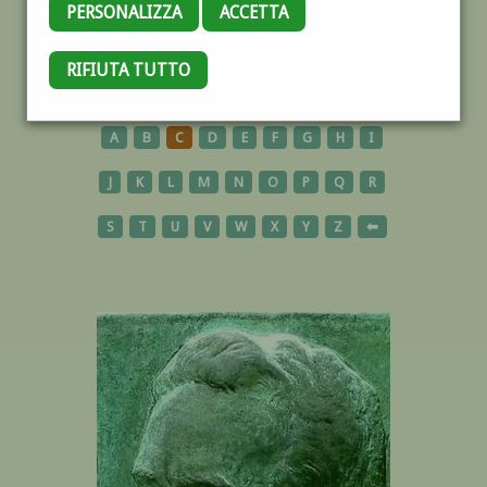
PERSONALIZZA
ACCETTA
RIFIUTA TUTTO
AUTORI
A
B
C
D
E
F
G
H
I
J
K
L
M
N
O
P
Q
R
S
T
U
V
W
X
Y
Z
⬅