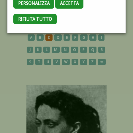
PERSONALIZZA
ACCETTA
RIFIUTA TUTTO
AUTORI
A
B
C
D
E
F
G
H
I
J
K
L
M
N
O
P
Q
R
S
T
U
V
W
X
Y
Z
⬅