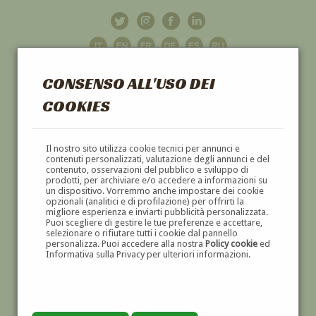
CONSENSO ALL'USO DEI
COOKIES
GALLERIA
D'ARTE
Il nostro sito utilizza cookie tecnici per annunci e
contenuti personalizzati, valutazione degli annunci e del
contenuto, osservazioni del pubblico e sviluppo di
DIPINTI E SCULTURE '800 E '900
prodotti, per archiviare e/o accedere a informazioni su
un dispositivo. Vorremmo anche impostare dei cookie
opzionali (analitici e di profilazione) per offrirti la
migliore esperienza e inviarti pubblicità personalizzata.
Puoi scegliere di gestire le tue preferenze e accettare,
selezionare o rifiutare tutti i cookie dal pannello
personalizza. Puoi accedere alla nostra
Policy cookie
ed
Informativa sulla Privacy per ulteriori informazioni.