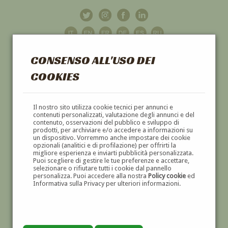
CONSENSO ALL'USO DEI
COOKIES
GALLERIA
D'ARTE
Il nostro sito utilizza cookie tecnici per annunci e
contenuti personalizzati, valutazione degli annunci e del
contenuto, osservazioni del pubblico e sviluppo di
DIPINTI E SCULTURE '800 E '900
prodotti, per archiviare e/o accedere a informazioni su
un dispositivo. Vorremmo anche impostare dei cookie
opzionali (analitici e di profilazione) per offrirti la
migliore esperienza e inviarti pubblicità personalizzata.
Puoi scegliere di gestire le tue preferenze e accettare,
selezionare o rifiutare tutti i cookie dal pannello
personalizza. Puoi accedere alla nostra
Policy cookie
ed
Informativa sulla Privacy per ulteriori informazioni.