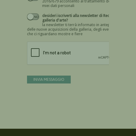
2016/679 acconsento al trattamento dei
miei dati personali
desideri iscriverti alla newsletter di Recta
galleria d'arte?
la newsletter ti terrà informato in anteprima
delle nuove acquisizioni della galleria, degli eventi
che ci riguardano mostre e fiere
Devi confermare di essere umano
INVIA MESSAGGIO