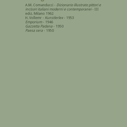
A.M. Comanducci -
Dizionario illustrato pittori e
incisori italiani moderni e contemporanei
- III
ediz. Milano 1962
H. Vollemr -
Kunstlerlex
- 1953
Emporium
- 1946
Gazzetta Padana
- 1950
Paesa sera
- 1950