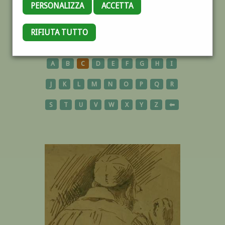
PERSONALIZZA
ACCETTA
RIFIUTA TUTTO
AUTORI
A
B
C
D
E
F
G
H
I
J
K
L
M
N
O
P
Q
R
S
T
U
V
W
X
Y
Z
⬅