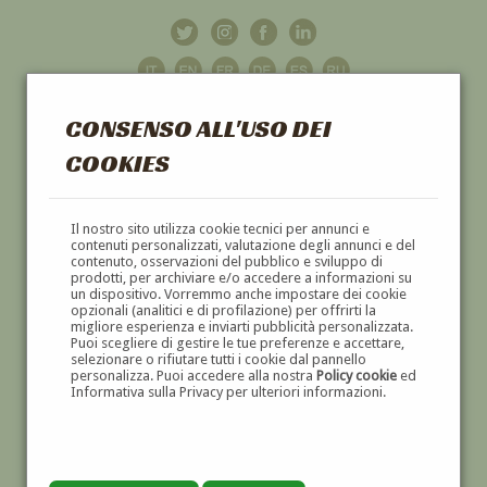
CONSENSO ALL'USO DEI
COOKIES
GALLERIA
D'ARTE
Il nostro sito utilizza cookie tecnici per annunci e
contenuti personalizzati, valutazione degli annunci e del
contenuto, osservazioni del pubblico e sviluppo di
DIPINTI E SCULTURE '800 E '900
prodotti, per archiviare e/o accedere a informazioni su
un dispositivo. Vorremmo anche impostare dei cookie
opzionali (analitici e di profilazione) per offrirti la
migliore esperienza e inviarti pubblicità personalizzata.
Puoi scegliere di gestire le tue preferenze e accettare,
selezionare o rifiutare tutti i cookie dal pannello
personalizza. Puoi accedere alla nostra
Policy cookie
ed
Informativa sulla Privacy per ulteriori informazioni.