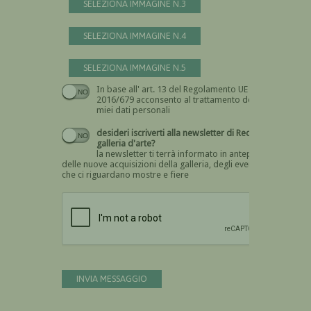
SELEZIONA IMMAGINE N.3
SELEZIONA IMMAGINE N.4
SELEZIONA IMMAGINE N.5
In base all' art. 13 del Regolamento UE n.
Devi dare il consenso
2016/679 acconsento al trattamento dei
miei dati personali
desideri iscriverti alla newsletter di Recta
galleria d'arte?
la newsletter ti terrà informato in anteprima
delle nuove acquisizioni della galleria, degli eventi
che ci riguardano mostre e fiere
Devi confermare di essere umano
INVIA MESSAGGIO