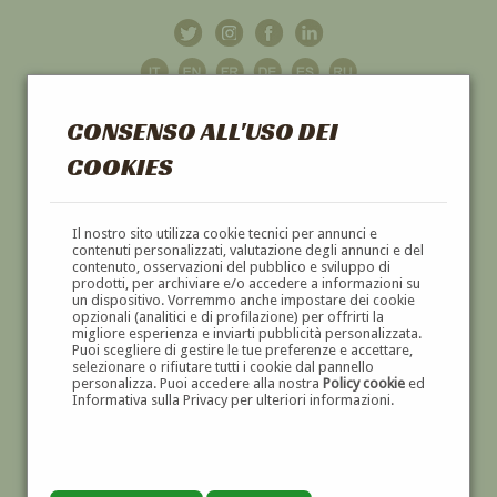
CONSENSO ALL'USO DEI
COOKIES
GALLERIA
D'ARTE
Il nostro sito utilizza cookie tecnici per annunci e
contenuti personalizzati, valutazione degli annunci e del
contenuto, osservazioni del pubblico e sviluppo di
DIPINTI E SCULTURE '800 E '900
prodotti, per archiviare e/o accedere a informazioni su
un dispositivo. Vorremmo anche impostare dei cookie
opzionali (analitici e di profilazione) per offrirti la
migliore esperienza e inviarti pubblicità personalizzata.
Puoi scegliere di gestire le tue preferenze e accettare,
selezionare o rifiutare tutti i cookie dal pannello
personalizza. Puoi accedere alla nostra
Policy cookie
ed
Informativa sulla Privacy per ulteriori informazioni.