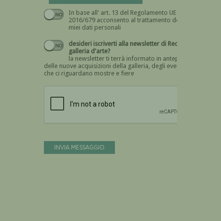
In base all' art. 13 del Regolamento UE n.
Devi dare il consenso
2016/679 acconsento al trattamento dei
miei dati personali
desideri iscriverti alla newsletter di Recta
galleria d'arte?
la newsletter ti terrà informato in anteprima
delle nuove acquisizioni della galleria, degli eventi
che ci riguardano mostre e fiere
Devi confermare di essere umano
INVIA MESSAGGIO