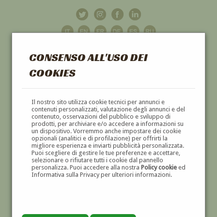
CONSENSO ALL'USO DEI
COOKIES
GALLERIA
D'ARTE
Il nostro sito utilizza cookie tecnici per annunci e
contenuti personalizzati, valutazione degli annunci e del
contenuto, osservazioni del pubblico e sviluppo di
DIPINTI E SCULTURE '800 E '900
prodotti, per archiviare e/o accedere a informazioni su
un dispositivo. Vorremmo anche impostare dei cookie
opzionali (analitici e di profilazione) per offrirti la
migliore esperienza e inviarti pubblicità personalizzata.
Puoi scegliere di gestire le tue preferenze e accettare,
selezionare o rifiutare tutti i cookie dal pannello
personalizza. Puoi accedere alla nostra
Policy cookie
ed
Informativa sulla Privacy per ulteriori informazioni.