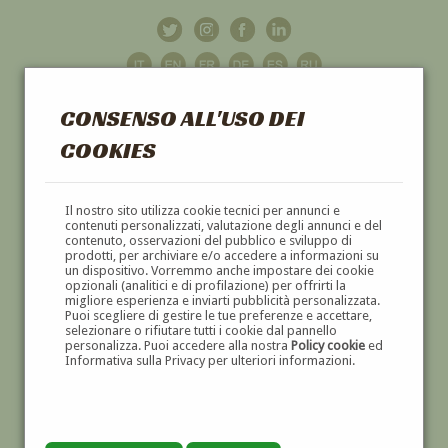
CONSENSO ALL'USO DEI
COOKIES
GALLERIA
D'ARTE
Il nostro sito utilizza cookie tecnici per annunci e
contenuti personalizzati, valutazione degli annunci e del
contenuto, osservazioni del pubblico e sviluppo di
DIPINTI E SCULTURE '800 E '900
prodotti, per archiviare e/o accedere a informazioni su
un dispositivo. Vorremmo anche impostare dei cookie
opzionali (analitici e di profilazione) per offrirti la
migliore esperienza e inviarti pubblicità personalizzata.
Puoi scegliere di gestire le tue preferenze e accettare,
selezionare o rifiutare tutti i cookie dal pannello
personalizza. Puoi accedere alla nostra
Policy cookie
ed
Informativa sulla Privacy per ulteriori informazioni.