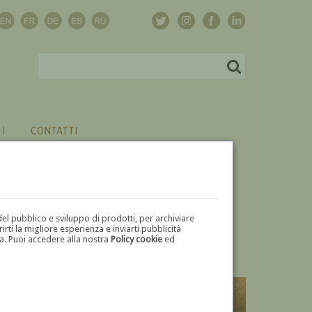
CONTATTI
del pubblico e sviluppo di prodotti, per archiviare
ti la migliore esperienza e inviarti pubblicità
zza. Puoi accedere alla nostra
Policy cookie
ed
V
W
X
Y
Z
⬅