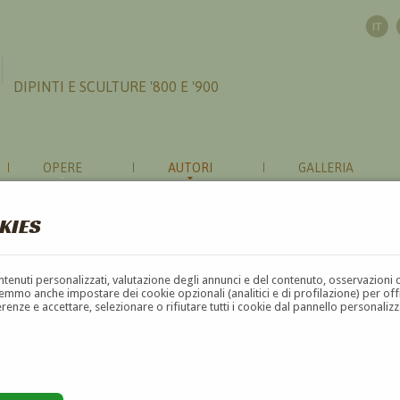
DIPINTI E SCULTURE '800 E '900
OPERE
AUTORI
GALLERIA
KIES
contenuti personalizzati, valutazione degli annunci e del contenuto, osservazioni 
mmo anche impostare dei cookie opzionali (analitici e di profilazione) per offrir
erenze e accettare, selezionare o rifiutare tutti i cookie dal pannello personali
G
H
I
J
K
L
M
N
O
P
Q
R
S
T
U