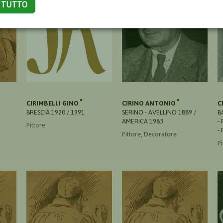
A TUTTO
CIRIMBELLI GINO
CIRINO ANTONIO
C
BRESCIA 1920 / 1991
SERINO - AVELLINO 1889 /
B
AMERICA 1983
-
Pittore
-
Pittore, Decoratore
P