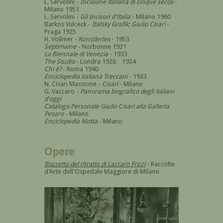
L. Servolini -
Incisione italiana di cinque secoli
-
Milano 1951
L. Servolini -
Gli Incisori d'Italia
- Milano 1960
Barkos Vulceck -
Italsky Grafik: Giulio Cisari
-
Praga 1925
H. Vollmer
- Kunstlerlex
- 1953
Septimaine
- Norbonne 1931
La Biennale di Venezia
- 1933
The Studio
- Londra 1926 1934
Chi è?
- Roma 1940
Enciclopedia italiana Treccani
- 1933
N. Cisari Massione -
Cisari
- Milano
G. Vaccaro -
Panorama biografico degli italiani
d'oggi
Catalogo Personale Giulio Cisari alla Galleria
Pesaro
- Milano
Enciclopedia Motta
- Milano
Opere
Bozzetto del ritratto di Lazzaro Frizzi
- Raccolte
d'Arte dell'Ospedale Maggiore di Milano