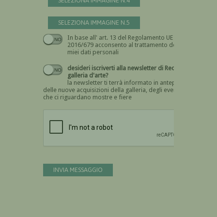
SELEZIONA IMMAGINE N.4
SELEZIONA IMMAGINE N.5
In base all' art. 13 del Regolamento UE n.
Devi dare il consenso
2016/679 acconsento al trattamento dei
miei dati personali
desideri iscriverti alla newsletter di Recta
galleria d'arte?
la newsletter ti terrà informato in anteprima
delle nuove acquisizioni della galleria, degli eventi
che ci riguardano mostre e fiere
Devi confermare di essere umano
INVIA MESSAGGIO