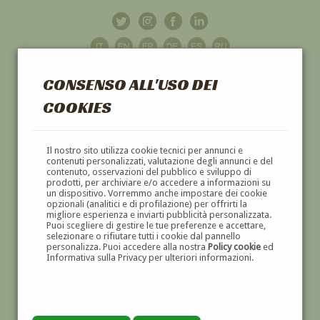
CONSENSO ALL'USO DEI
COOKIES
GALLERIA
D'ARTE
Il nostro sito utilizza cookie tecnici per annunci e
contenuti personalizzati, valutazione degli annunci e del
contenuto, osservazioni del pubblico e sviluppo di
DIPINTI E SCULTURE '800 E '900
prodotti, per archiviare e/o accedere a informazioni su
un dispositivo. Vorremmo anche impostare dei cookie
opzionali (analitici e di profilazione) per offrirti la
migliore esperienza e inviarti pubblicità personalizzata.
Puoi scegliere di gestire le tue preferenze e accettare,
selezionare o rifiutare tutti i cookie dal pannello
personalizza. Puoi accedere alla nostra
Policy cookie
ed
Informativa sulla Privacy per ulteriori informazioni.