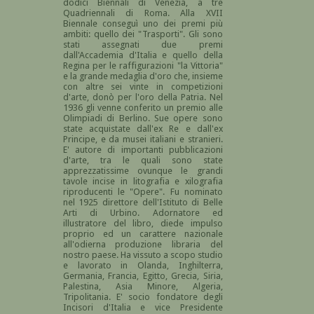
dodici Biennali di Venezia, a tre
Quadriennali di Roma. Alla XVII
Biennale conseguì uno dei premi più
ambiti: quello dei "Trasporti". Gli sono
stati assegnati due premi
dall'Accademia d'Italia e quello della
Regina per le raffigurazioni "la Vittoria"
e la grande medaglia d'oro che, insieme
con altre sei vinte in competizioni
d'arte, donò per l'oro della Patria. Nel
1936 gli venne conferito un premio alle
Olimpiadi di Berlino. Sue opere sono
state acquistate dall'ex Re e dall'ex
Principe, e da musei italiani e stranieri.
E' autore di importanti pubblicazioni
d'arte, tra le quali sono state
apprezzatissime ovunque le grandi
tavole incise in litografia e xilografia
riproducenti le "Opere". Fu nominato
nel 1925 direttore dell'Istituto di Belle
Arti di Urbino. Adornatore ed
illustratore del libro, diede impulso
proprio ed un carattere nazionale
all'odierna produzione libraria del
nostro paese. Ha vissuto a scopo studio
e lavorato in Olanda, Inghilterra,
Germania, Francia, Egitto, Grecia, Siria,
Palestina, Asia Minore, Algeria,
Tripolitania. E' socio fondatore degli
Incisori d'Italia e vice Presidente