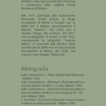
effettivo. Una sua raccolta di in incisioni
è conservata nella Galleria d'Arte
Moderna di Milano.
Nel 1915 partecipa alla Esposizione
Nazionale d'Arte presso la Regia
Accademia di Brera e Società per le
Belle Arti a Milano, presentandovi il
dipinto "Silenzio", nel 1916, con il
dipinto "Grigio che involve", nel 1917,
con la xilografia "Il porto" e nel 1922,
esponendovi la xilografia "Venezia
antica". E' presente alla Mostra della
Società per le Belle Arti ed Esposizione
Permanente di Milano del 1938, ove
espone i due disegni "Maternità".
Bibliografia
A.M. Comanducci -
Pittori italiani dell'Ottocento
- Milano 1934
A.M. Comanducci -
Dizionario illustrato pittori e
incisori italiani moderni
- II ediz. Milano 1945
A.M. Comanducci -
Dizionario illustrato pittori e
incisori italiani moderni e contemporanei
- III
ediz. Milano 1962
L. Servolini -
Dizionario illustrato incisori italiani
moderni e contemporanei
- Milano 1955