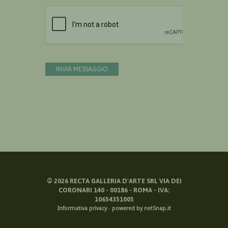
Devi confermare di essere umano
INVIA MESSAGGIO
©
2026
RECTA GALLERIA D'ARTE SRL VIA DEI
CORONARI 140 - 00186 - ROMA - IVA:
10654351005
Informativa privacy
-
powered by netSnap.it