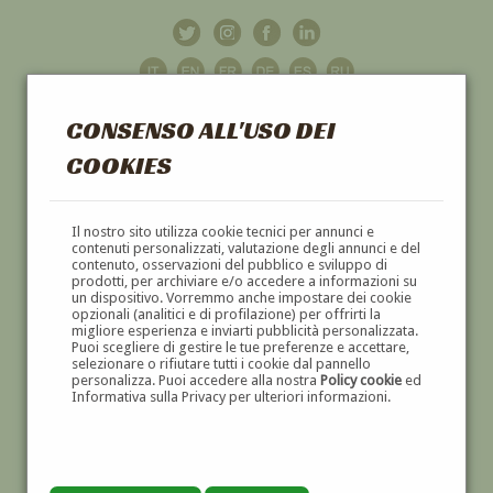
CONSENSO ALL'USO DEI
COOKIES
GALLERIA
D'ARTE
Il nostro sito utilizza cookie tecnici per annunci e
contenuti personalizzati, valutazione degli annunci e del
contenuto, osservazioni del pubblico e sviluppo di
DIPINTI E SCULTURE '800 E '900
prodotti, per archiviare e/o accedere a informazioni su
un dispositivo. Vorremmo anche impostare dei cookie
opzionali (analitici e di profilazione) per offrirti la
migliore esperienza e inviarti pubblicità personalizzata.
Puoi scegliere di gestire le tue preferenze e accettare,
selezionare o rifiutare tutti i cookie dal pannello
personalizza. Puoi accedere alla nostra
Policy cookie
ed
Informativa sulla Privacy per ulteriori informazioni.