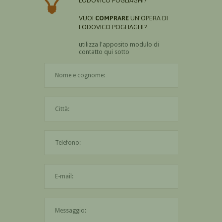
LODOVICO POGLIAGHI?
VUOI
COMPRARE
UN'OPERA DI
LODOVICO POGLIAGHI?
utilizza l'apposito modulo di
contatto qui sotto
Il nome è obbligatorio
La città è obbligatoria
L'indirizzo mail non è valido
Il messaggio è obbligatorio