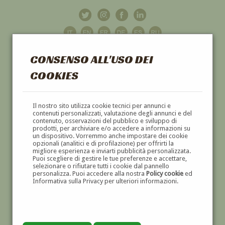
CONSENSO ALL'USO DEI
COOKIES
GALLERIA
D'ARTE
Il nostro sito utilizza cookie tecnici per annunci e
contenuti personalizzati, valutazione degli annunci e del
contenuto, osservazioni del pubblico e sviluppo di
DIPINTI E SCULTURE '800 E '900
prodotti, per archiviare e/o accedere a informazioni su
un dispositivo. Vorremmo anche impostare dei cookie
opzionali (analitici e di profilazione) per offrirti la
migliore esperienza e inviarti pubblicità personalizzata.
Puoi scegliere di gestire le tue preferenze e accettare,
selezionare o rifiutare tutti i cookie dal pannello
personalizza. Puoi accedere alla nostra
Policy cookie
ed
Informativa sulla Privacy per ulteriori informazioni.