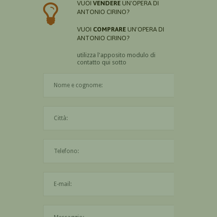
VUOI
VENDERE
UN'OPERA DI
ANTONIO CIRINO?
VUOI
COMPRARE
UN'OPERA DI
ANTONIO CIRINO?
utilizza l'apposito modulo di
contatto qui sotto
Il nome è obbligatorio
La città è obbligatoria
L'indirizzo mail non è valido
Il messaggio è obbligatorio