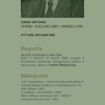
CIRINO ANTONIO
SERINO - AVELLINO 1889 / AMERICA 1983
PITTORE, DECORATORE
Biografia
da A.M. Comanducci ediz 1962
Nato a Serinoil 23 marzo 1889, emigrò a
Providence (America). Disegnatore, pittore e
decoratore, allievo di
Arthur Wesley Dow
.
Bibliografia
A.M. Comanducci -
Dizionario illustrato pittori e
incisori italiani moderni e contemporanei
- III
ediz. Milano 1962
H. Vollmer -
Kunstlerlex
- 1953
Who's Who in American Art
- 1936/37
American Art Annual
- 1933