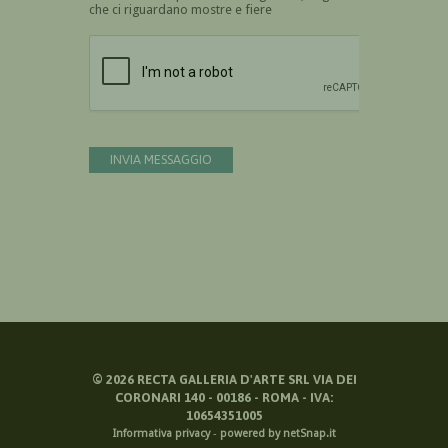
che ci riguardano mostre e fiere
Devi confermare di essere umano
INVIA MESSAGGIO
©
2026
RECTA GALLERIA D'ARTE SRL VIA DEI
CORONARI 140 - 00186 - ROMA - IVA:
10654351005
Informativa privacy
-
powered by netSnap.it