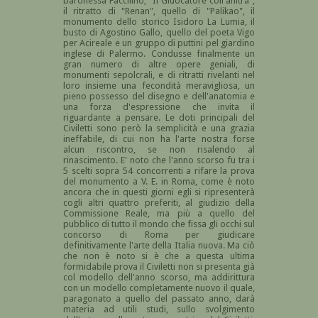
baronessa Faccilino, "Il Giuocatore coll'anitra",
il ritratto di "Renan", quello di "Palikao", il
monumento dello storico Isidoro La Lumia, il
busto di Agostino Gallo, quello del poeta Vigo
per Acireale e un gruppo di puttini pel giardino
inglese di Palermo. Condusse finalmente un
gran numero di altre opere geniali, di
monumenti sepolcrali, e di ritratti rivelanti nel
loro insieme una fecondità meravigliosa, un
pieno possesso del disegno e dell'anatomia e
una forza d'espressione che invita il
riguardante a pensare. Le doti principali del
Civiletti sono però la semplicità e una grazia
ineffabile, di cui non ha l'arte nostra forse
alcun riscontro, se non risalendo al
rinascimento. E' noto che l'anno scorso fu tra i
5 scelti sopra 54 concorrenti a rifare la prova
del monumento a V. E. in Roma, come è noto
ancora che in questi giorni egli si ripresenterà
cogli altri quattro preferiti, al giudizio della
Commissione Reale, ma più a quello del
pubblico di tutto il mondo che fissa gli occhi sul
concorso di Roma per giudicare
definitivamente l'arte della Italia nuova. Ma ciò
che non è noto si è che a questa ultima
formidabile prova il Civiletti non si presenta già
col modello dell'anno scorso, ma addirittura
con un modello completamente nuovo il quale,
paragonato a quello del passato anno, darà
materia ad utili studi, sullo svolgimento