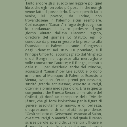
Tanto ardore gli si suscitò nel leggere poi quel
libro, che egli non ebbe più posa, finchè non gli
venne fatto di possederlo. Dovette perciò farlo
venire, lui povero, da Torino, non
trovandosene in Palermo alcun esemplare.
Così nacque il "Canaris", rifugio degli sdegni cui
lo condannava il lavoro pedestre d'ogni
giorno. Aiutato dall'avv. Giacomo Pagano,
direttore del giornale Lo Statuto, egli lo
condusse da prima in gesso e lo presento alla
Esposizione di Palermo durante il Congresso
degli Scienziati nel 1875. Fu premiato, e il
Principe Umberto, accompagnato dal Minghetti
e dal Bonghi, ne espresse alta meraviglia e
volle conoscerne l'autore; e il Bonghi, ministro
della P. I., per desiderio anche del Principe,
acquistò il "Canaris" per Lire 20,000 e lo donò
in marmo al Municipio di Palermo. Esposto a
Vienna, ove non c'erano premi per nessuno,
suscitò grande entusiasmo; esposto a Parigi,
ottenne la prima medaglia d'oro. E fu in questa
congiuntura che Ernesto Renan, ammiratore del
Civiletti, gli donò un esemplare della "Vie de
Jésus", che gli fornì ispirazione per la figura di
genere assolutamente nuovo, e di bellezza,
d'espressione e di semplicità sorprendente,
"Gesù nell'orto di Getsemani" esposto al Salon,
ove tutta Parigi lo ammirò, e del quale il Renan
scrisse parole splendide. La Francia ufficiale e
il mondo scientifico suggellarono il voto