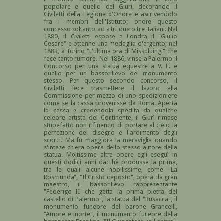
popolare e quello del Giurì, decorando il
Civiletti della Legione d'Onore e ascrivendolo
fra i membri dell'Istituto; onore questo
concesso soltanto ad altri due o tre italiani. Nel
1880, il Civiletti espose a Londra il "Giulio
Cesare" e ottenne una medaglia d'argento; nel
1883, a Torino "L'ultima ora di Missoluingi" che
fece tanto rumore. Nel 1886, vinse a Palermo il
Concorso per una statua equestre a V. E. e
quello per un bassorilievo del monumento
stesso. Per questo secondo concorso, il
Civiletti fece trasmettere il lavoro alla
Commissione per mezzo di uno spedizioniere
come se la cassa provenisse da Roma. Aperta
la cassa e credendola spedita da qualche
celebre artista del Continente, il Giurì rimase
stupefatto non rifinendo di portare al cielo la
perfezione del disegno e l'ardimento degli
scorci. Ma fu maggiore la meraviglia quando
s'intese ch'era opera dello stesso autore della
statua. Moltissime altre opere egli eseguì in
questi dodici anni dacchè produsse la prima,
tra le quali alcune nobilissime, come "La
Rosmunda", "Il Cristo deposto", opera da gran
maestro, il bassorilievo rappresentante
"Federigo II che getta la prima pietra del
castello di Palermo", la statua del "Busacca", il
monumento funebre del barone Grancelli,
"Amore e morte", il monumento funebre della