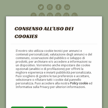
CONSENSO ALL'USO DEI
COOKIES
GALLERIA
D'ARTE
Il nostro sito utilizza cookie tecnici per annunci e
contenuti personalizzati, valutazione degli annunci e del
contenuto, osservazioni del pubblico e sviluppo di
DIPINTI E SCULTURE '800 E '900
prodotti, per archiviare e/o accedere a informazioni su
un dispositivo. Vorremmo anche impostare dei cookie
opzionali (analitici e di profilazione) per offrirti la
migliore esperienza e inviarti pubblicità personalizzata.
Puoi scegliere di gestire le tue preferenze e accettare,
selezionare o rifiutare tutti i cookie dal pannello
personalizza. Puoi accedere alla nostra
Policy cookie
ed
Informativa sulla Privacy per ulteriori informazioni.