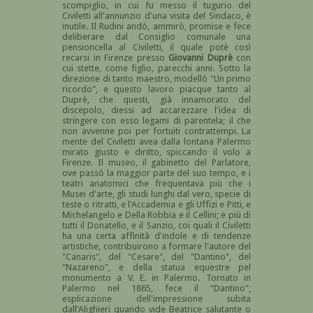
scompiglio, in cui fu messo il tugurio del
Civiletti all'annunzio d'una visita del Sindaco, è
inutile. Il Rudini andò, ammirò, promise e fece
deliberare dal Consiglio comunale una
pensioncella al Civiletti, il quale potè così
recarsi in Firenze presso
Giovanni Duprè
con
cui stette, come figlio, parecchi anni. Sotto la
direzione di tanto maestro, modellò "Un primo
ricordo", e questo lavoro piacque tanto al
Duprè, che questi, già innamorato del
discepolo, diessi ad accarezzare l'idea di
stringere con esso legami di parentela; il che
non avvenne poi per fortuiti contrattempi. La
mente del Civiletti avea dalla lontana Palermo
mirato giusto e diritto, spiccando il volo a
Firenze. Il museo, il gabinetto del Parlatore,
ove passò la maggior parte del suo tempo, e i
teatri anatomici che frequentava più che i
Musei d'arte, gli studi lunghi dal vero, specie di
teste o ritratti, e l'Accademia e gli Uffizi e Pitti, e
Michelangelo e Della Robbia e il Cellini; e più di
tutti il Donatello, e il Sanzio, coi quali il Civiletti
ha una certa affìnità d'indole e di tendenze
artistiche, contribuirono a formare l'autore del
"Canaris", del "Cesare", del "Dantino", del
"Nazareno", e della statua equestre pel
monumento a V. E. in Palermo. Tornato in
Palermo nel 1865, fece il "Dantino",
esplicazione dell'impressione subita
dall'Alighieri quando vide Beatrice salutante o