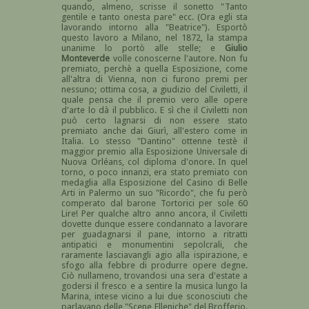
quando, almeno, scrisse il sonetto "Tanto
gentile e tanto onesta pare" ecc. (Ora egli sta
lavorando intorno alla "Beatrice"). Esportò
questo lavoro a Milano, nel 1872, la stampa
unanime lo portò alle stelle; e
Giulio
Monteverde
volle conoscerne l'autore. Non fu
premiato, perchè a quella Esposizione, come
all'altra di Vienna, non ci furono premi per
nessuno; ottima cosa, a giudizio del Civiletti, il
quale pensa che il premio vero alle opere
d'arte lo dà il pubblico. E sì che il Civiletti non
può certo lagnarsi di non essere stato
premiato anche dai Giurì, all'estero come in
Italia. Lo stesso "Dantino" ottenne testè il
maggior premio alla Esposizione Universale di
Nuova Orléans, col diploma d'onore. In quel
torno, o poco innanzi, era stato premiato con
medaglia alla Esposizione del Casino di Belle
Arti in Palermo un suo "Ricordo", che fu però
comperato dal barone Tortorici per sole 60
Lire! Per qualche altro anno ancora, il Civiletti
dovette dunque essere condannato a lavorare
per guadagnarsi il pane, intorno a ritratti
antipatici e monumentini sepolcrali, che
raramente lasciavangli agio alla ispirazione, e
sfogo alla febbre di produrre opere degne.
Ciò nullameno, trovandosi una sera d'estate a
godersi il fresco e a sentire la musica lungo la
Marina, intese vicino a lui due sconosciuti che
parlavano delle "Scene Elleniche" del Brofferio.