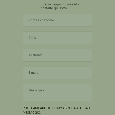
utilizza l'apposito modulo di
contatto qui sotto
Il nome è obbligatorio
La città è obbligatoria
L'indirizzo mail non è valido
Il messaggio è obbligatorio
PUOI CARICARE DELLE IMMAGINI DA ALLEGARE AL
MESSAGGIO: