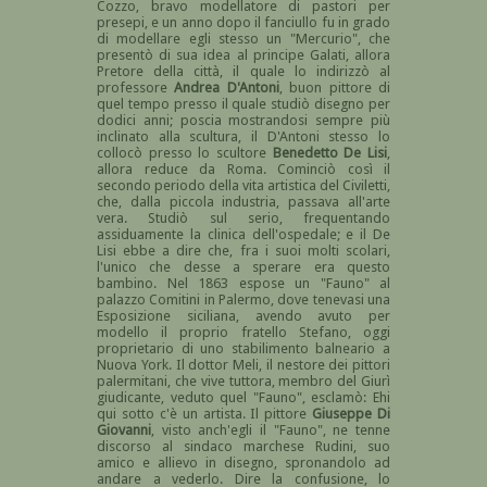
Cozzo, bravo modellatore di pastori per
presepi, e un anno dopo il fanciullo fu in grado
di modellare egli stesso un "Mercurio", che
presentò di sua idea al principe Galati, allora
Pretore della città, il quale lo indirizzò al
professore
Andrea D'Antoni
, buon pittore di
quel tempo presso il quale studiò disegno per
dodici anni; poscia mostrandosi sempre più
inclinato alla scultura, il D'Antoni stesso lo
collocò presso lo scultore
Benedetto De Lisi
,
allora reduce da Roma. Cominciò così il
secondo periodo della vita artistica del Civiletti,
che, dalla piccola industria, passava all'arte
vera. Studiò sul serio, frequentando
assiduamente la clinica dell'ospedale; e il De
Lisi ebbe a dire che, fra i suoi molti scolari,
l'unico che desse a sperare era questo
bambino. Nel 1863 espose un "Fauno" al
palazzo Comitini in Palermo, dove tenevasi una
Esposizione siciliana, avendo avuto per
modello il proprio fratello Stefano, oggi
proprietario di uno stabilimento balneario a
Nuova York. Il dottor Meli, il nestore dei pittori
palermitani, che vive tuttora, membro del Giurì
giudicante, veduto quel "Fauno", esclamò: Ehi
qui sotto c'è un artista. Il pittore
Giuseppe Di
Giovanni
, visto anch'egli il "Fauno", ne tenne
discorso al sindaco marchese Rudini, suo
amico e allievo in disegno, spronandolo ad
andare a vederlo. Dire la confusione, lo