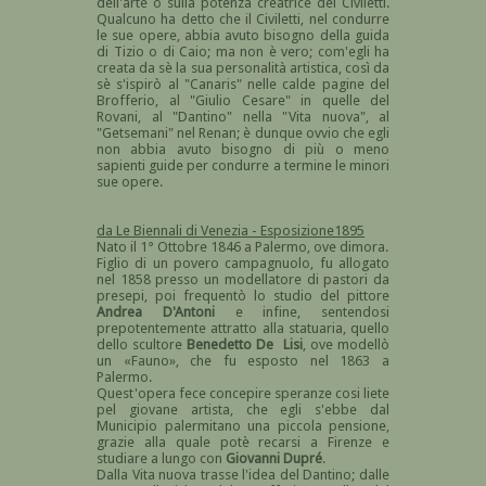
dell'arte o sulla potenza creatrice del Civiletti.
Qualcuno ha detto che il Civiletti, nel condurre
le sue opere, abbia avuto bisogno della guida
di Tizio o di Caio; ma non è vero; com'egli ha
creata da sè la sua personalità artistica, così da
sè s'ispirò al "Canaris" nelle calde pagine del
Brofferio, al "Giulio Cesare" in quelle del
Rovani, al "Dantino" nella "Vita nuova", al
"Getsemani" nel Renan; è dunque ovvio che egli
non abbia avuto bisogno di più o meno
sapienti guide per condurre a termine le minori
sue opere.
da Le Biennali di Venezia - Esposizione1895
Nato il 1° Ottobre 1846 a Palermo, ove dimora.
Figlio di un povero campagnuolo, fu allogato
nel 1858 presso un modellatore di pastori da
presepi, poi frequentò lo studio del pittore
Andrea D'Antoni
e infine, sentendosi
prepotentemente attratto alla statuaria, quello
dello scultore
Benedetto De Lisi
, ove modellò
un «Fauno», che fu esposto nel 1863 a
Palermo.
Quest'opera fece concepire speranze cosi liete
pel giovane artista, che egli s'ebbe dal
Municipio palermitano una piccola pensione,
grazie alla quale potè recarsi a Firenze e
studiare a lungo con
Giovanni Dupré
.
Dalla Vita nuova trasse l'idea del Dantino; dalle