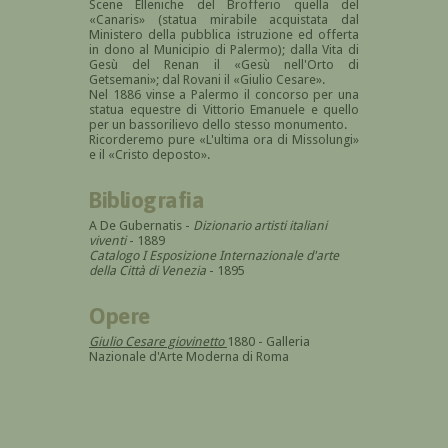
Scene Elleniche del Brofferio quella del
«Canaris» (statua mirabile acquistata dal
Ministero della pubblica istruzione ed offerta
in dono al Municipio di Palermo); dalla Vita di
Gesù del Renan il «Gesù nell'Orto di
Getsemani»; dal Rovani il «Giulio Cesare».
Nel 1886 vinse a Palermo il concorso per una
statua equestre di Vittorio Emanuele e quello
per un bassorilievo dello stesso monumento.
Ricorderemo pure «L'ultima ora di Missolungi»
e il «Cristo deposto».
Bibliografia
A De Gubernatis -
Dizionario artisti italiani
viventi
- 1889
Catalogo I Esposizione Internazionale d'arte
della Città di Venezia
- 1895
Opere
Giulio Cesare giovinetto
1880 - Galleria
Nazionale d'Arte Moderna di Roma