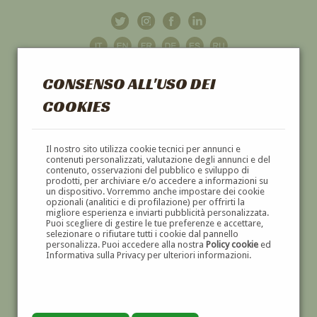
CONSENSO ALL'USO DEI
COOKIES
GALLERIA
D'ARTE
Il nostro sito utilizza cookie tecnici per annunci e
contenuti personalizzati, valutazione degli annunci e del
contenuto, osservazioni del pubblico e sviluppo di
DIPINTI E SCULTURE '800 E '900
prodotti, per archiviare e/o accedere a informazioni su
un dispositivo. Vorremmo anche impostare dei cookie
opzionali (analitici e di profilazione) per offrirti la
migliore esperienza e inviarti pubblicità personalizzata.
Puoi scegliere di gestire le tue preferenze e accettare,
selezionare o rifiutare tutti i cookie dal pannello
personalizza. Puoi accedere alla nostra
Policy cookie
ed
Informativa sulla Privacy per ulteriori informazioni.