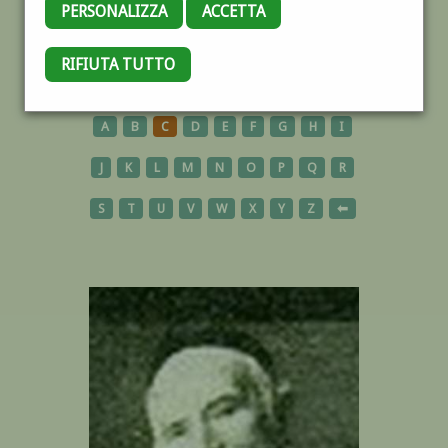
PERSONALIZZA
ACCETTA
RIFIUTA TUTTO
AUTORI
A
B
C
D
E
F
G
H
I
J
K
L
M
N
O
P
Q
R
S
T
U
V
W
X
Y
Z
⬅