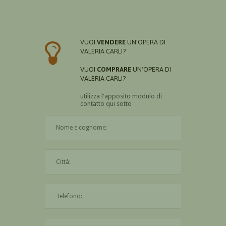
VUOI
VENDERE
UN'OPERA DI
VALERIA CARLI?
VUOI
COMPRARE
UN'OPERA DI
VALERIA CARLI?
utilizza l'apposito modulo di
contatto qui sotto
Il nome è obbligatorio
La città è obbligatoria
L'indirizzo mail non è valido