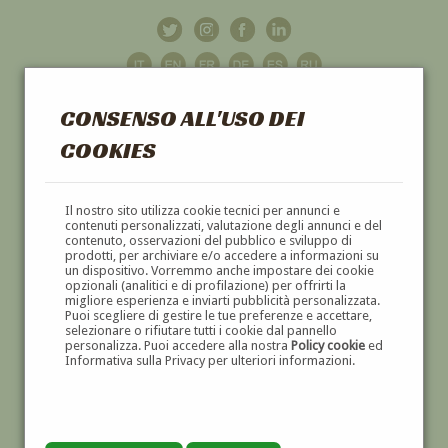
CONSENSO ALL'USO DEI
COOKIES
GALLERIA
D'ARTE
Il nostro sito utilizza cookie tecnici per annunci e
contenuti personalizzati, valutazione degli annunci e del
contenuto, osservazioni del pubblico e sviluppo di
DIPINTI E SCULTURE '800 E '900
prodotti, per archiviare e/o accedere a informazioni su
un dispositivo. Vorremmo anche impostare dei cookie
opzionali (analitici e di profilazione) per offrirti la
migliore esperienza e inviarti pubblicità personalizzata.
Puoi scegliere di gestire le tue preferenze e accettare,
selezionare o rifiutare tutti i cookie dal pannello
personalizza. Puoi accedere alla nostra
Policy cookie
ed
Informativa sulla Privacy per ulteriori informazioni.