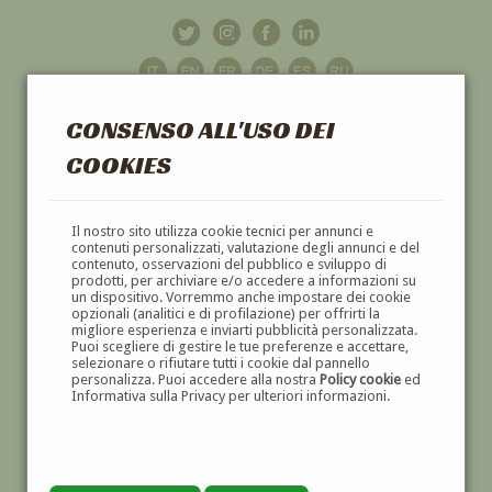
CONSENSO ALL'USO DEI
COOKIES
GALLERIA
D'ARTE
Il nostro sito utilizza cookie tecnici per annunci e
contenuti personalizzati, valutazione degli annunci e del
contenuto, osservazioni del pubblico e sviluppo di
DIPINTI E SCULTURE '800 E '900
prodotti, per archiviare e/o accedere a informazioni su
un dispositivo. Vorremmo anche impostare dei cookie
opzionali (analitici e di profilazione) per offrirti la
migliore esperienza e inviarti pubblicità personalizzata.
Puoi scegliere di gestire le tue preferenze e accettare,
selezionare o rifiutare tutti i cookie dal pannello
personalizza. Puoi accedere alla nostra
Policy cookie
ed
Informativa sulla Privacy per ulteriori informazioni.