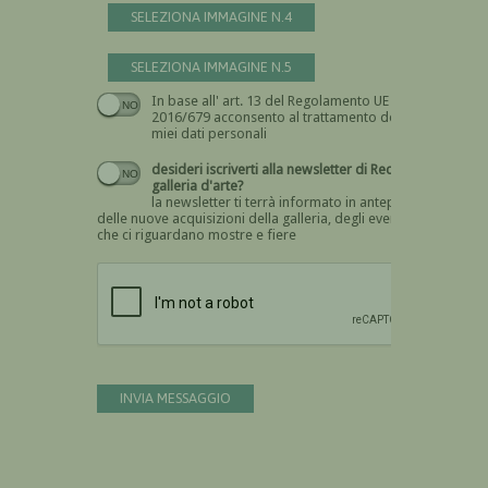
SELEZIONA IMMAGINE N.4
SELEZIONA IMMAGINE N.5
In base all' art. 13 del Regolamento UE n.
Devi dare il consenso
2016/679 acconsento al trattamento dei
miei dati personali
desideri iscriverti alla newsletter di Recta
galleria d'arte?
la newsletter ti terrà informato in anteprima
delle nuove acquisizioni della galleria, degli eventi
che ci riguardano mostre e fiere
Devi confermare di essere umano
INVIA MESSAGGIO