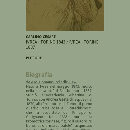
CARLINO CESARE
IVREA - TORINO 1843 / IVREA - TORINO
1887
PITTORE
Biografia
da A.M. Comanducci ediz 1962
Nato a Ivrea nel maggio 1843, morto
nella stessa città il 31 dicembre 1887.
Studiò all'Accademia Albertina di
Torino, con
Andrea Gastaldi
. Espose nel
1870, alla Promotrice di Torino, il primo
quadro, "Che cosa è il catechismo?",
che fu acquistato dal Principe di
Carignano. Nel 1885, pure alla
Promotrice torinese, figurò il quadro "Il
barometro a marca patele", acquistato
dal re Umberto I. Altri suoi dipinti: