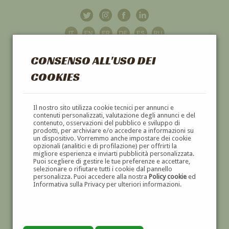
CONSENSO ALL'USO DEI
COOKIES
GALLERIA
D'ARTE
Il nostro sito utilizza cookie tecnici per annunci e
contenuti personalizzati, valutazione degli annunci e del
contenuto, osservazioni del pubblico e sviluppo di
DIPINTI E SCULTURE '800 E '900
prodotti, per archiviare e/o accedere a informazioni su
un dispositivo. Vorremmo anche impostare dei cookie
opzionali (analitici e di profilazione) per offrirti la
migliore esperienza e inviarti pubblicità personalizzata.
Puoi scegliere di gestire le tue preferenze e accettare,
selezionare o rifiutare tutti i cookie dal pannello
personalizza. Puoi accedere alla nostra
Policy cookie
ed
Informativa sulla Privacy per ulteriori informazioni.