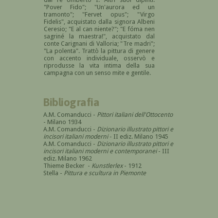
"Pover Fido"; "Un'aurora ed un
tramonto"; "Fervet opus"; "Virgo
Fidelis", acquistato dalla signora Albeni
Ceresio; "E al can niente?"; "E fóma nen
sagriné la maestra!", acquistato dal
conte Carignani di Valloria; "Tre madri";
"La polenta". Trattò la pittura di genere
con accento individuale, osservò e
riprodusse la vita intima della sua
campagna con un senso mite e gentile.
Bibliografia
A.M. Comanducci -
Pittori italiani dell'Ottocento
- Milano 1934
A.M. Comanducci -
Dizionario illustrato pittori e
incisori italiani moderni
- II ediz. Milano 1945
A.M. Comanducci -
Dizionario illustrato pittori e
incisori italiani moderni e contemporanei
- III
ediz. Milano 1962
Thieme Becker -
Kunstlerlex
- 1912
Stella -
Pittura e scultura in Piemonte