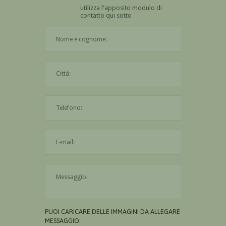
utilizza l'apposito modulo di
contatto qui sotto
Il nome è obbligatorio
La città è obbligatoria
L'indirizzo mail non è valido
Il messaggio è obbligatorio
PUOI CARICARE DELLE IMMAGINI DA ALLEGARE AL
MESSAGGIO: