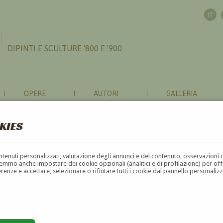
DIPINTI E SCULTURE '800 E '900
OPERE
AUTORI
GALLERIA
KIES
contenuti personalizzati, valutazione degli annunci e del contenuto, osservazioni 
mmo anche impostare dei cookie opzionali (analitici e di profilazione) per offrir
erenze e accettare, selezionare o rifiutare tutti i cookie dal pannello personali