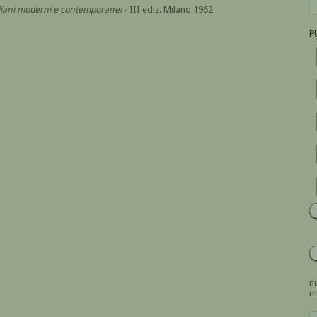
italiani moderni e contemporanei
- III ediz. Milano 1962
P
nu
m