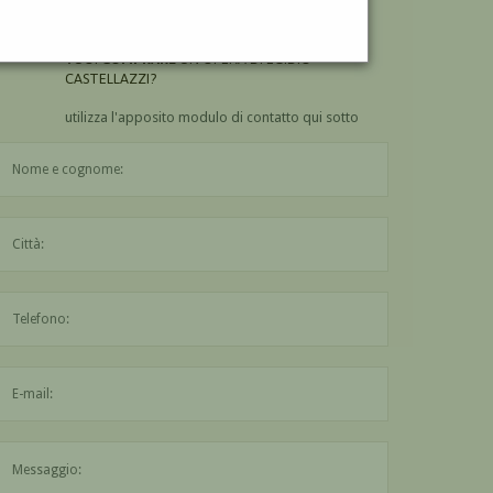
CASTELLAZZI?
VUOI
COMPRARE
UN'OPERA DI EGIDIO
CASTELLAZZI?
utilizza l'apposito modulo di contatto qui sotto
Il nome è obbligatorio
La città è obbligatoria
L'indirizzo mail non è valido
Il messaggio è obbligatorio