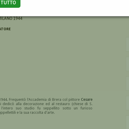
A TUTTO
DIO
MILANO 1944
ATORE
1944. Frequentò l'Accademia di Brera col pittore
Cesare
 dedicò alla decorazione ed al restauro (chiese di S.
l'intero suo studio fu seppellito sotto un furioso
llettili e la sua raccolta d'arte.