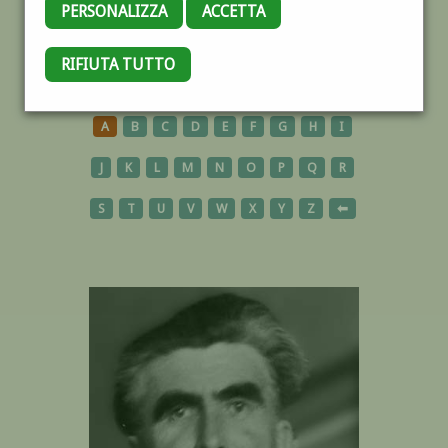
PERSONALIZZA
ACCETTA
RIFIUTA TUTTO
AUTORI
A
B
C
D
E
F
G
H
I
J
K
L
M
N
O
P
Q
R
S
T
U
V
W
X
Y
Z
⬅