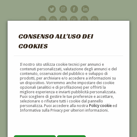
CONSENSO ALL'USO DEI
COOKIES
GALLERIA
D'ARTE
Il nostro sito utilizza cookie tecnici per annunci e
contenuti personalizzati, valutazione degli annunci e del
contenuto, osservazioni del pubblico e sviluppo di
DIPINTI E SCULTURE '800 E '900
prodotti, per archiviare e/o accedere a informazioni su
un dispositivo. Vorremmo anche impostare dei cookie
opzionali (analitici e di profilazione) per offrirti la
migliore esperienza e inviarti pubblicità personalizzata.
Puoi scegliere di gestire le tue preferenze e accettare,
selezionare o rifiutare tutti i cookie dal pannello
personalizza. Puoi accedere alla nostra
Policy cookie
ed
Informativa sulla Privacy per ulteriori informazioni.