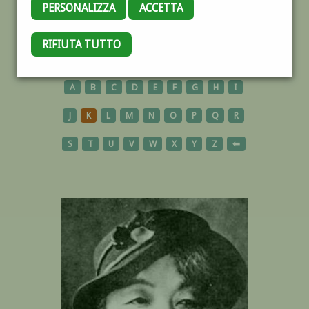
PERSONALIZZA
ACCETTA
RIFIUTA TUTTO
AUTORI
A
B
C
D
E
F
G
H
I
J
K
L
M
N
O
P
Q
R
S
T
U
V
W
X
Y
Z
⬅