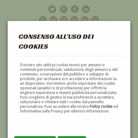
CONSENSO ALL'USO DEI
COOKIES
GALLERIA
D'ARTE
Il nostro sito utilizza cookie tecnici per annunci e
contenuti personalizzati, valutazione degli annunci e del
contenuto, osservazioni del pubblico e sviluppo di
DIPINTI E SCULTURE '800 E '900
prodotti, per archiviare e/o accedere a informazioni su
un dispositivo. Vorremmo anche impostare dei cookie
opzionali (analitici e di profilazione) per offrirti la
migliore esperienza e inviarti pubblicità personalizzata.
Puoi scegliere di gestire le tue preferenze e accettare,
selezionare o rifiutare tutti i cookie dal pannello
personalizza. Puoi accedere alla nostra
Policy cookie
ed
Informativa sulla Privacy per ulteriori informazioni.