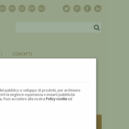
CONTATTI
del pubblico e sviluppo di prodotti, per archiviare
ti la migliore esperienza e inviarti pubblicità
zza. Puoi accedere alla nostra
Policy cookie
ed
V
W
X
Y
Z
⬅