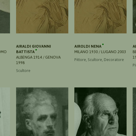
AIRALDI GIOVANNI
AIROLDI NENA
A
COMO
BATTISTA
MILANO 1930 / LUGANO 2003
B
ALBENGA 1914 / GENOVA
1
Pittore, Scultore, Decoratore
1998
P
Scultore