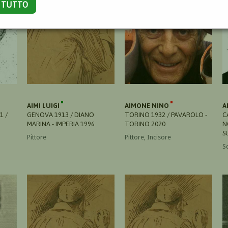
A TUTTO
AIMI LUIGI
AIMONE NINO
A
1 /
GENOVA 1913 / DIANO
TORINO 1932 / PAVAROLO -
C
MARINA - IMPERIA 1996
TORINO 2020
N
S
Pittore
Pittore, Incisore
S