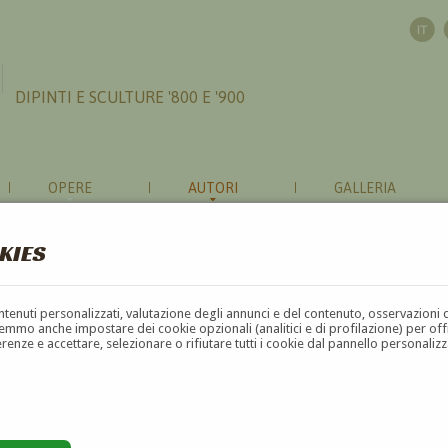
DIPINTI E SCULTURE '800 E '900
OPERE
AUTORI
GALLERIA
KIES
contenuti personalizzati, valutazione degli annunci e del contenuto, osservazioni 
mmo anche impostare dei cookie opzionali (analitici e di profilazione) per offrir
erenze e accettare, selezionare o rifiutare tutti i cookie dal pannello personali
G
H
I
J
K
L
M
N
O
P
Q
R
S
T
U