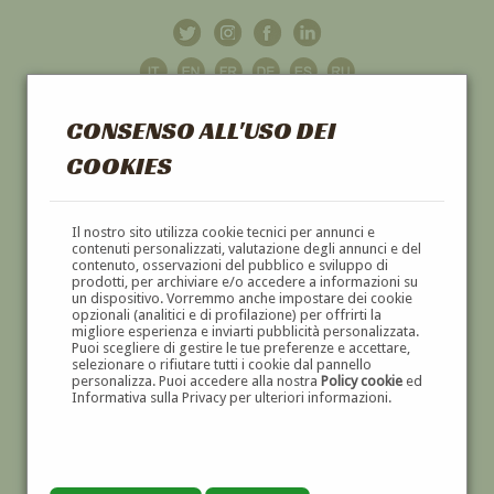
CONSENSO ALL'USO DEI
COOKIES
GALLERIA
D'ARTE
Il nostro sito utilizza cookie tecnici per annunci e
contenuti personalizzati, valutazione degli annunci e del
contenuto, osservazioni del pubblico e sviluppo di
DIPINTI E SCULTURE '800 E '900
prodotti, per archiviare e/o accedere a informazioni su
un dispositivo. Vorremmo anche impostare dei cookie
opzionali (analitici e di profilazione) per offrirti la
migliore esperienza e inviarti pubblicità personalizzata.
Puoi scegliere di gestire le tue preferenze e accettare,
selezionare o rifiutare tutti i cookie dal pannello
personalizza. Puoi accedere alla nostra
Policy cookie
ed
Informativa sulla Privacy per ulteriori informazioni.