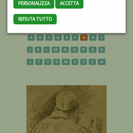
PERSONALIZZA
ACCETTA
RIFIUTA TUTTO
AUTORI
A
B
C
D
E
F
G
H
I
J
K
L
M
N
O
P
Q
R
S
T
U
V
W
X
Y
Z
⬅