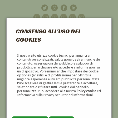
CONSENSO ALL'USO DEI
COOKIES
GALLERIA
D'ARTE
Il nostro sito utilizza cookie tecnici per annunci e
contenuti personalizzati, valutazione degli annunci e del
contenuto, osservazioni del pubblico e sviluppo di
DIPINTI E SCULTURE '800 E '900
prodotti, per archiviare e/o accedere a informazioni su
un dispositivo. Vorremmo anche impostare dei cookie
opzionali (analitici e di profilazione) per offrirti la
migliore esperienza e inviarti pubblicità personalizzata.
Puoi scegliere di gestire le tue preferenze e accettare,
selezionare o rifiutare tutti i cookie dal pannello
personalizza. Puoi accedere alla nostra
Policy cookie
ed
Informativa sulla Privacy per ulteriori informazioni.