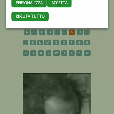
PERSONALIZZA
ACCETTA
RIFIUTA TUTTO
AUTORI
A
B
C
D
E
F
G
H
I
J
K
L
M
N
O
P
Q
R
S
T
U
V
W
X
Y
Z
⬅