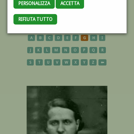
PERSONALIZZA
ACCETTA
RIFIUTA TUTTO
AUTORI
A
B
C
D
E
F
G
H
I
J
K
L
M
N
O
P
Q
R
S
T
U
V
W
X
Y
Z
⬅