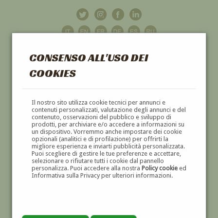
CONSENSO ALL'USO DEI
COOKIES
GALLERIA
D'ARTE
Il nostro sito utilizza cookie tecnici per annunci e
contenuti personalizzati, valutazione degli annunci e del
contenuto, osservazioni del pubblico e sviluppo di
DIPINTI E SCULTURE '800 E '900
prodotti, per archiviare e/o accedere a informazioni su
un dispositivo. Vorremmo anche impostare dei cookie
opzionali (analitici e di profilazione) per offrirti la
migliore esperienza e inviarti pubblicità personalizzata.
Puoi scegliere di gestire le tue preferenze e accettare,
selezionare o rifiutare tutti i cookie dal pannello
personalizza. Puoi accedere alla nostra
Policy cookie
ed
Informativa sulla Privacy per ulteriori informazioni.