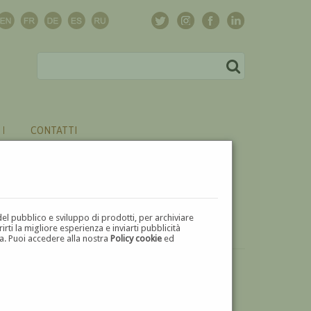
CONTATTI
del pubblico e sviluppo di prodotti, per archiviare
ti la migliore esperienza e inviarti pubblicità
zza. Puoi accedere alla nostra
Policy cookie
ed
VUOI
VENDERE
UN'OPERA DI NENA AIROLDI?