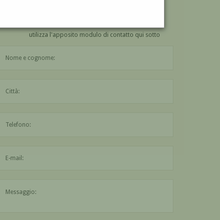
VUOI
COMPRARE
UN'OPERA DI NENA AIROLDI?
utilizza l'apposito modulo di contatto qui sotto
Il nome è obbligatorio
La città è obbligatoria
L'indirizzo mail non è valido
Il messaggio è obbligatorio