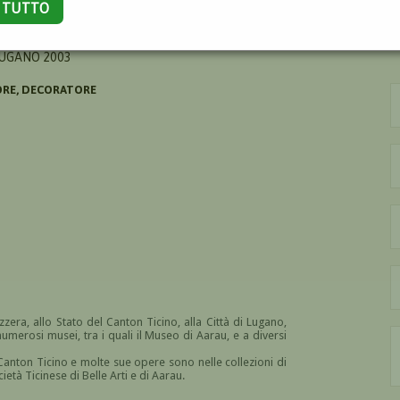
A TUTTO
LUGANO 2003
ORE, DECORATORE
ra, allo Stato del Canton Ticino, alla Città di Lugano,
a numerosi musei, tra i quali il Museo di Aarau, e a diversi
Canton Ticino e molte sue opere sono nelle collezioni di
ietà Ticinese di Belle Arti e di Aarau.