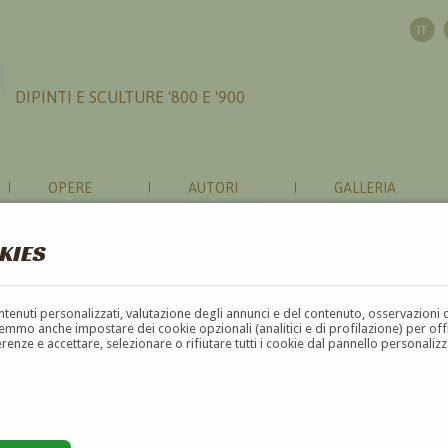
DIPINTI E SCULTURE '800 E '900
OPERE
AUTORI
GALLERIA
KIES
contenuti personalizzati, valutazione degli annunci e del contenuto, osservazioni 
mmo anche impostare dei cookie opzionali (analitici e di profilazione) per offrir
erenze e accettare, selezionare o rifiutare tutti i cookie dal pannello personali