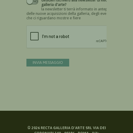
desideri iscriverti alla newsletter di Recta
galleria d'arte?
la newsletter ti terrà informato in anteprima
delle nuove acquisizioni della galleria, degli eventi
che ci riguardano mostre e fiere
Devi confermare di essere umano
INVIA MESSAGGIO
©
2026
RECTA GALLERIA D'ARTE SRL VIA DEI