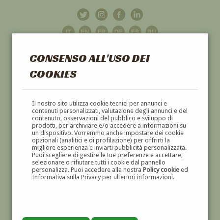
CONSENSO ALL'USO DEI
COOKIES
GALLERIA
D'ARTE
Il nostro sito utilizza cookie tecnici per annunci e
contenuti personalizzati, valutazione degli annunci e del
contenuto, osservazioni del pubblico e sviluppo di
DIPINTI E SCULTURE '800 E '900
prodotti, per archiviare e/o accedere a informazioni su
un dispositivo. Vorremmo anche impostare dei cookie
opzionali (analitici e di profilazione) per offrirti la
migliore esperienza e inviarti pubblicità personalizzata.
Puoi scegliere di gestire le tue preferenze e accettare,
selezionare o rifiutare tutti i cookie dal pannello
personalizza. Puoi accedere alla nostra
Policy cookie
ed
Informativa sulla Privacy per ulteriori informazioni.