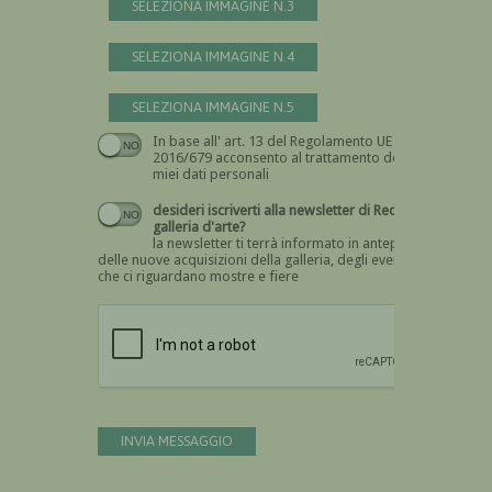
SELEZIONA IMMAGINE N.3
SELEZIONA IMMAGINE N.4
SELEZIONA IMMAGINE N.5
In base all' art. 13 del Regolamento UE n.
Devi dare il consenso
2016/679 acconsento al trattamento dei
miei dati personali
desideri iscriverti alla newsletter di Recta
galleria d'arte?
la newsletter ti terrà informato in anteprima
delle nuove acquisizioni della galleria, degli eventi
che ci riguardano mostre e fiere
Devi confermare di essere umano
INVIA MESSAGGIO