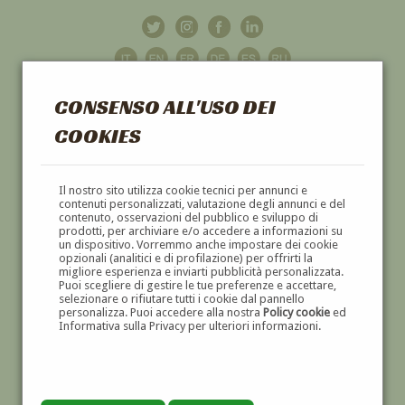
CONSENSO ALL'USO DEI
COOKIES
GALLERIA
D'ARTE
Il nostro sito utilizza cookie tecnici per annunci e
contenuti personalizzati, valutazione degli annunci e del
contenuto, osservazioni del pubblico e sviluppo di
DIPINTI E SCULTURE '800 E '900
prodotti, per archiviare e/o accedere a informazioni su
un dispositivo. Vorremmo anche impostare dei cookie
opzionali (analitici e di profilazione) per offrirti la
migliore esperienza e inviarti pubblicità personalizzata.
Puoi scegliere di gestire le tue preferenze e accettare,
selezionare o rifiutare tutti i cookie dal pannello
personalizza. Puoi accedere alla nostra
Policy cookie
ed
Informativa sulla Privacy per ulteriori informazioni.