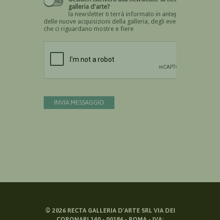
galleria d'arte?
la newsletter ti terrà informato in anteprima
delle nuove acquisizioni della galleria, degli eventi
che ci riguardano mostre e fiere
Devi confermare di essere umano
INVIA MESSAGGIO
©
2026
RECTA GALLERIA D'ARTE SRL VIA DEI
CORONARI 140 - 00186 - ROMA - IVA: