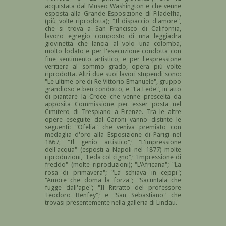
acquistata dal Museo Washington e che venne
esposta alla Grande Esposizione di Filadelfia,
(più volte riprodotta); "Il dispaccio d'amore",
che si trova a San Francisco di California,
lavoro egregio composto di una leggiadra
giovinetta che lancia al volo una colomba,
molto lodato e per l'esecuzione condotta con
fine sentimento artistico, e per l'espressione
veritiera al sommo grado, opera più volte
riprodotta. Altri due suoi lavori stupendi sono:
"Le ultime ore di Re Vittorio Emanuele", gruppo
grandioso e ben condotto, e "La Fede", in atto
di piantare la Croce che venne prescelta da
apposita Commissione per esser posta nel
Cimitero di Trespiano a Firenze. Tra le altre
opere eseguite dal Caroni vanno distinte le
seguenti: "Ofelia" che veniva premiato con
medaglia d'oro alla Esposizione di Parigi nel
1867, "Il genio artistico"; "L'impressione
dell'acqua" (esposti a Napoli nel 1877) molte
riproduzioni, "Leda col cigno"; "Impressione di
freddo" (molte riproduzioni); "L'Africana"; "La
rosa di primavera"; "La schiava in ceppi";
"Amore che doma la forza"; "Sacuntala che
fugge dall'ape"; "Il Ritratto del professore
Teodoro Benfey"; e "San Sebastiano" che
trovasi presentemente nella galleria di Lindau.