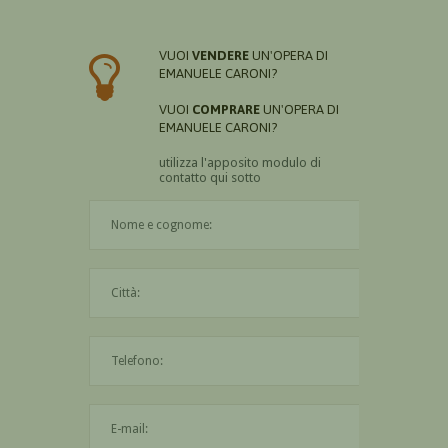
VUOI
VENDERE
UN'OPERA DI
EMANUELE CARONI?
VUOI
COMPRARE
UN'OPERA DI
EMANUELE CARONI?
utilizza l'apposito modulo di
contatto qui sotto
Il nome è obbligatorio
La città è obbligatoria
L'indirizzo mail non è valido