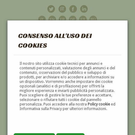
CONSENSO ALL'USO DEI
COOKIES
GALLERIA
D'ARTE
Il nostro sito utilizza cookie tecnici per annunci e
contenuti personalizzati, valutazione degli annunci e del
contenuto, osservazioni del pubblico e sviluppo di
DIPINTI E SCULTURE '800 E '900
prodotti, per archiviare e/o accedere a informazioni su
un dispositivo. Vorremmo anche impostare dei cookie
opzionali (analitici e di profilazione) per offrirti la
migliore esperienza e inviarti pubblicità personalizzata.
Puoi scegliere di gestire le tue preferenze e accettare,
selezionare o rifiutare tutti i cookie dal pannello
personalizza. Puoi accedere alla nostra
Policy cookie
ed
Informativa sulla Privacy per ulteriori informazioni.