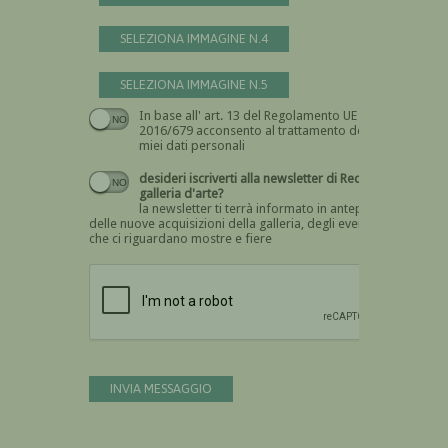
SELEZIONA IMMAGINE N.4
SELEZIONA IMMAGINE N.5
In base all' art. 13 del Regolamento UE n.
Devi dare il consenso
2016/679 acconsento al trattamento dei
miei dati personali
desideri iscriverti alla newsletter di Recta
galleria d'arte?
la newsletter ti terrà informato in anteprima
delle nuove acquisizioni della galleria, degli eventi
che ci riguardano mostre e fiere
Devi confermare di essere umano
INVIA MESSAGGIO