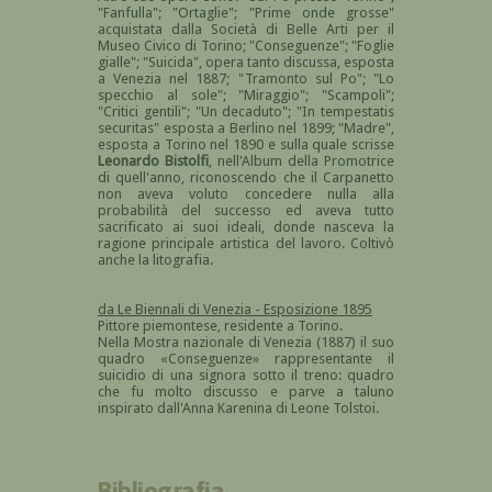
"Fanfulla"; "Ortaglie"; "Prime onde grosse"
acquistata dalla Società di Belle Arti per il
Museo Civico di Torino; "Conseguenze"; "Foglie
gialle"; "Suicida", opera tanto discussa, esposta
a Venezia nel 1887; "Tramonto sul Po"; "Lo
specchio al sole"; "Miraggio"; "Scampoli";
"Critici gentili"; "Un decaduto"; "In tempestatis
securitas" esposta a Berlino nel 1899; "Madre",
esposta a Torino nel 1890 e sulla quale scrisse
Leonardo Bistolfi
, nell'Album della Promotrice
di quell'anno, riconoscendo che il Carpanetto
non aveva voluto concedere nulla alla
probabilità del successo ed aveva tutto
sacrificato ai suoi ideali, donde nasceva la
ragione principale artistica del lavoro. Coltivò
anche la litografia.
da Le Biennali di Venezia - Esposizione 1895
Pittore piemontese, residente a Torino.
Nella Mostra nazionale di Venezia (1887) il suo
quadro «Conseguenze» rappresentante il
suicidio di una signora sotto il treno: quadro
che fu molto discusso e parve a taluno
inspirato dall'Anna Karenina di Leone Tolstoi.
Bibliografia