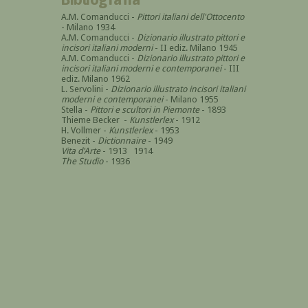
A.M. Comanducci -
Pittori italiani dell'Ottocento
- Milano 1934
A.M. Comanducci -
Dizionario illustrato pittori e
incisori italiani moderni
- II ediz. Milano 1945
A.M. Comanducci -
Dizionario illustrato pittori e
incisori italiani moderni e contemporanei
- III
ediz. Milano 1962
L. Servolini -
Dizionario illustrato incisori italiani
moderni e contemporanei
- Milano 1955
Stella -
Pittori e scultori in Piemonte
- 1893
Thieme Becker -
Kunstlerlex
- 1912
H. Vollmer -
Kunstlerlex
- 1953
Benezit -
Dictionnaire
- 1949
Vita d'Arte
- 1913 1914
The Studio
- 1936