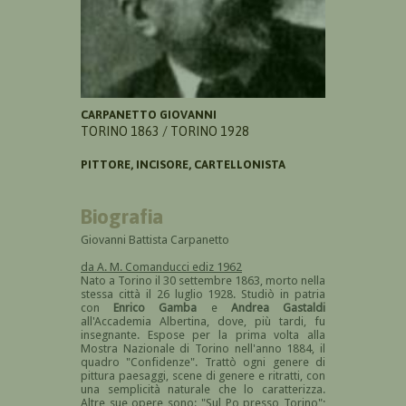
CARPANETTO GIOVANNI
TORINO 1863 / TORINO 1928
PITTORE, INCISORE, CARTELLONISTA
Biografia
Giovanni Battista Carpanetto
da A. M. Comanducci ediz 1962
Nato a Torino il 30 settembre 1863, morto nella
stessa città il 26 luglio 1928. Studiò in patria
con
Enrico Gamba
e
Andrea Gastaldi
all'Accademia Albertina, dove, più tardi, fu
insegnante. Espose per la prima volta alla
Mostra Nazionale di Torino nell'anno 1884, il
quadro "Confidenze". Trattò ogni genere di
pittura paesaggi, scene di genere e ritratti, con
una semplicità naturale che lo caratterizza.
Altre sue opere sono: "Sul Po presso Torino";