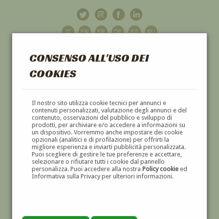
CONSENSO ALL'USO DEI
COOKIES
GALLERIA
D'ARTE
Il nostro sito utilizza cookie tecnici per annunci e
contenuti personalizzati, valutazione degli annunci e del
contenuto, osservazioni del pubblico e sviluppo di
DIPINTI E SCULTURE '800 E '900
prodotti, per archiviare e/o accedere a informazioni su
un dispositivo. Vorremmo anche impostare dei cookie
opzionali (analitici e di profilazione) per offrirti la
migliore esperienza e inviarti pubblicità personalizzata.
Puoi scegliere di gestire le tue preferenze e accettare,
selezionare o rifiutare tutti i cookie dal pannello
personalizza. Puoi accedere alla nostra
Policy cookie
ed
Informativa sulla Privacy per ulteriori informazioni.