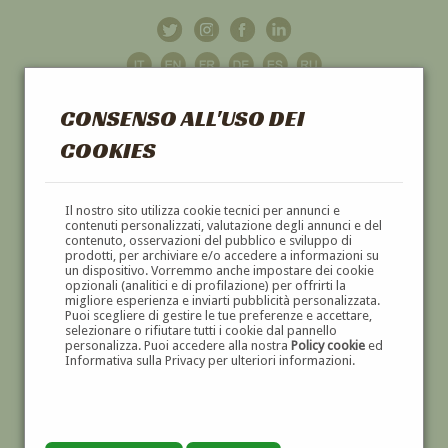
CONSENSO ALL'USO DEI
COOKIES
GALLERIA
D'ARTE
Il nostro sito utilizza cookie tecnici per annunci e
contenuti personalizzati, valutazione degli annunci e del
contenuto, osservazioni del pubblico e sviluppo di
DIPINTI E SCULTURE '800 E '900
prodotti, per archiviare e/o accedere a informazioni su
un dispositivo. Vorremmo anche impostare dei cookie
opzionali (analitici e di profilazione) per offrirti la
migliore esperienza e inviarti pubblicità personalizzata.
Puoi scegliere di gestire le tue preferenze e accettare,
selezionare o rifiutare tutti i cookie dal pannello
personalizza. Puoi accedere alla nostra
Policy cookie
ed
Informativa sulla Privacy per ulteriori informazioni.