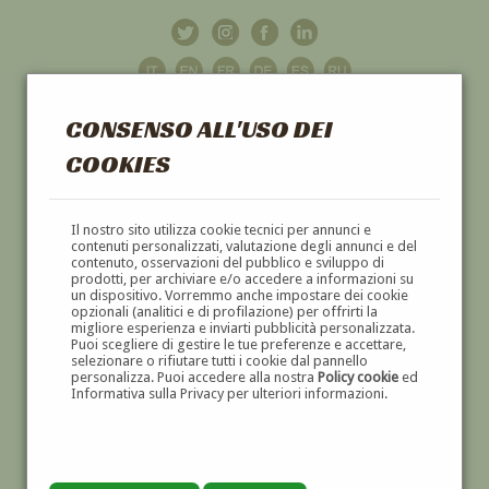
CONSENSO ALL'USO DEI
COOKIES
GALLERIA
D'ARTE
Il nostro sito utilizza cookie tecnici per annunci e
contenuti personalizzati, valutazione degli annunci e del
contenuto, osservazioni del pubblico e sviluppo di
DIPINTI E SCULTURE '800 E '900
prodotti, per archiviare e/o accedere a informazioni su
un dispositivo. Vorremmo anche impostare dei cookie
opzionali (analitici e di profilazione) per offrirti la
migliore esperienza e inviarti pubblicità personalizzata.
Puoi scegliere di gestire le tue preferenze e accettare,
selezionare o rifiutare tutti i cookie dal pannello
personalizza. Puoi accedere alla nostra
Policy cookie
ed
Informativa sulla Privacy per ulteriori informazioni.