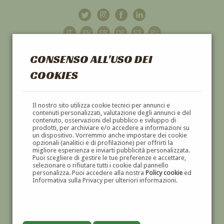
CONSENSO ALL'USO DEI
COOKIES
GALLERIA
D'ARTE
Il nostro sito utilizza cookie tecnici per annunci e
contenuti personalizzati, valutazione degli annunci e del
contenuto, osservazioni del pubblico e sviluppo di
DIPINTI E SCULTURE '800 E '900
prodotti, per archiviare e/o accedere a informazioni su
un dispositivo. Vorremmo anche impostare dei cookie
opzionali (analitici e di profilazione) per offrirti la
migliore esperienza e inviarti pubblicità personalizzata.
Puoi scegliere di gestire le tue preferenze e accettare,
selezionare o rifiutare tutti i cookie dal pannello
personalizza. Puoi accedere alla nostra
Policy cookie
ed
Informativa sulla Privacy per ulteriori informazioni.