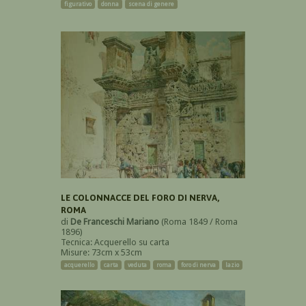
figurativo
donna
scena di genere
LE COLONNACCE DEL FORO DI NERVA,
ROMA
di
De Franceschi Mariano
(Roma 1849 / Roma
1896)
Tecnica: Acquerello su carta
Misure: 73cm x 53cm
acquerello
carta
veduta
roma
foro di nerva
lazio