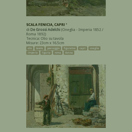
SCALA FENICIA, CAPRI *
di
De Grossi Adelchi
(Oneglia - Imperia 1852 /
Roma 1892)
Tecnica: Olio su tavola
Misure: 23cm x 16.5cm
olio
tavola
paesaggio
figurativo
capri
oneglia
imperia
liguria
roma
donna