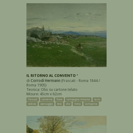
IL RITORNO AL CONVENTO *
di
Corrodi Hermann
(Frascati - Roma 1844 /
Roma 1905)
Tecnica: Olio su cartone telato
Misure: 45cm x 62cm
frascati
convento
frate
campagna romana
lazio
veduta
paesaggio
tela
olio
roma
campania