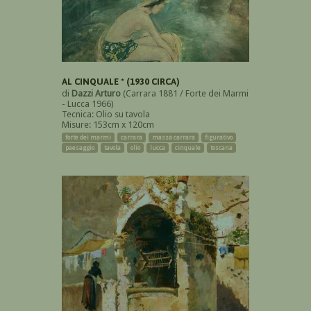
AL CINQUALE * (1930 CIRCA)
di
Dazzi Arturo
(Carrara 1881 / Forte dei Marmi
- Lucca 1966)
Tecnica: Olio su tavola
Misure: 153cm x 120cm
forte dei marmi
carrara
massa carrara
figurativo
paesaggio
tavola
olio
lucca
cinquale
toscana