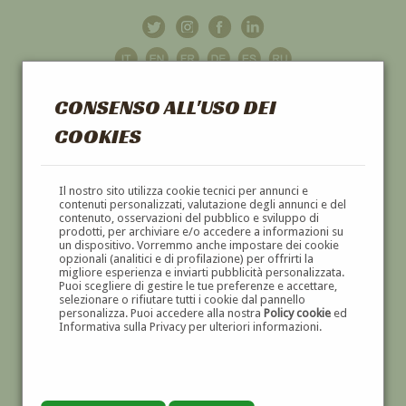
CONSENSO ALL'USO DEI
COOKIES
GALLERIA
D'ARTE
Il nostro sito utilizza cookie tecnici per annunci e
contenuti personalizzati, valutazione degli annunci e del
contenuto, osservazioni del pubblico e sviluppo di
DIPINTI E SCULTURE '800 E '900
prodotti, per archiviare e/o accedere a informazioni su
un dispositivo. Vorremmo anche impostare dei cookie
opzionali (analitici e di profilazione) per offrirti la
migliore esperienza e inviarti pubblicità personalizzata.
Puoi scegliere di gestire le tue preferenze e accettare,
selezionare o rifiutare tutti i cookie dal pannello
personalizza. Puoi accedere alla nostra
Policy cookie
ed
Informativa sulla Privacy per ulteriori informazioni.