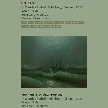
VELIERO *
di
Claudus Rudolf
(Odenburg - Vienna 1893 /
Roma 1964)
Tecnica: Olio su tela
Misure: 50cm x 70cm
olio
tela
nave
veliero
marina
marina militare
lazio
roma
odenburg
vienna
NAVI MILITARI ALLA FONDA *
di
Claudus Rudolf
(Odenburg - Vienna 1893 /
Roma 1964)
Tecnica: Olio su tela