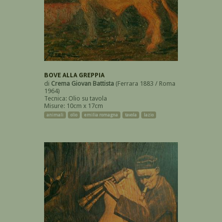
BOVE ALLA GREPPIA
di
Crema Giovan Battista
(Ferrara 1883 / Roma
1964)
Tecnica: Olio su tavola
Misure: 10cm x 17cm
animali
olio
emilia romagna
tavola
lazio