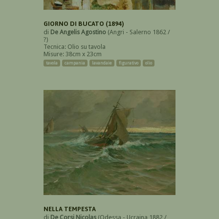
GIORNO DI BUCATO (1894)
di
De Angelis Agostino
(Angri - Salerno 1862 /
?)
Tecnica: Olio su tavola
Misure: 38cm x 23cm
tavola
campania
lavandaie
figurativo
olio
NELLA TEMPESTA
di
De Corsi Nicolas
(Odessa - Ucraina 1882 /