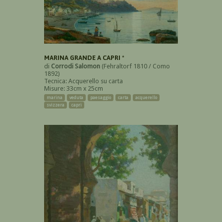
MARINA GRANDE A CAPRI *
di
Corrodi Salomon
(Fehraltorf 1810 / Como
1892)
Tecnica: Acquerello su carta
Misure: 33cm x 25cm
marina
veduta
paesaggio
carta
acquerello
svizzera
capri