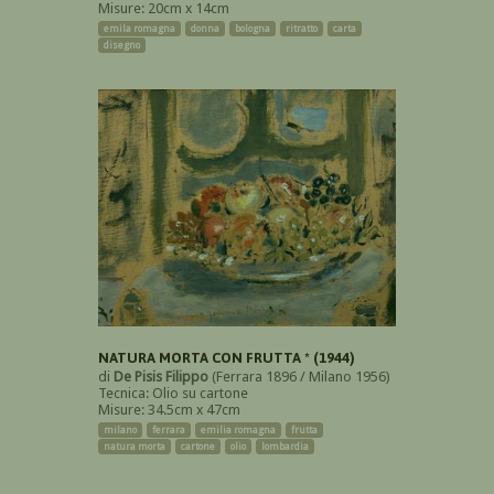
Misure: 20cm x 14cm
emila romagna
donna
bologna
ritratto
carta
disegno
NATURA MORTA CON FRUTTA * (1944)
di
De Pisis Filippo
(Ferrara 1896 / Milano 1956)
Tecnica: Olio su cartone
Misure: 34.5cm x 47cm
milano
ferrara
emilia romagna
frutta
natura morta
cartone
olio
lombardia