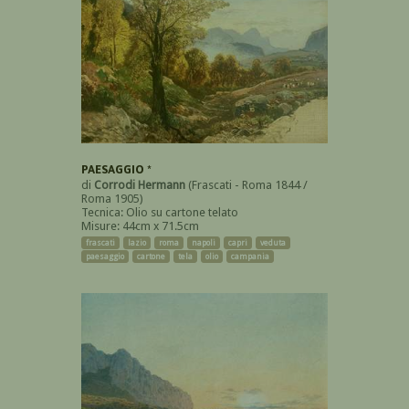
PAESAGGIO *
di
Corrodi Hermann
(Frascati - Roma 1844 /
Roma 1905)
Tecnica: Olio su cartone telato
Misure: 44cm x 71.5cm
frascati
lazio
roma
napoli
capri
veduta
paesaggio
cartone
tela
olio
campania