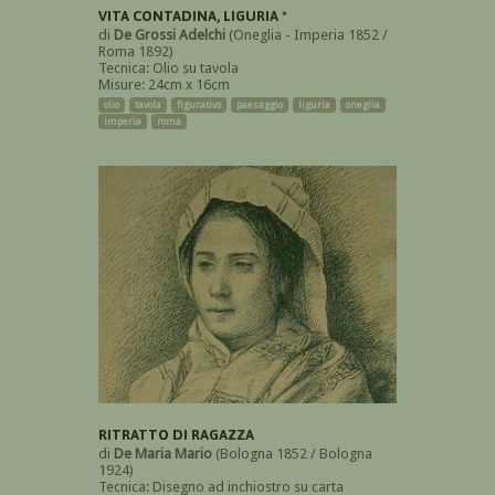
VITA CONTADINA, LIGURIA *
di
De Grossi Adelchi
(Oneglia - Imperia 1852 /
Roma 1892)
Tecnica: Olio su tavola
Misure: 24cm x 16cm
olio
tavola
figurativo
paesaggio
liguria
oneglia
imperia
roma
RITRATTO DI RAGAZZA
di
De Maria Mario
(Bologna 1852 / Bologna
1924)
Tecnica: Disegno ad inchiostro su carta