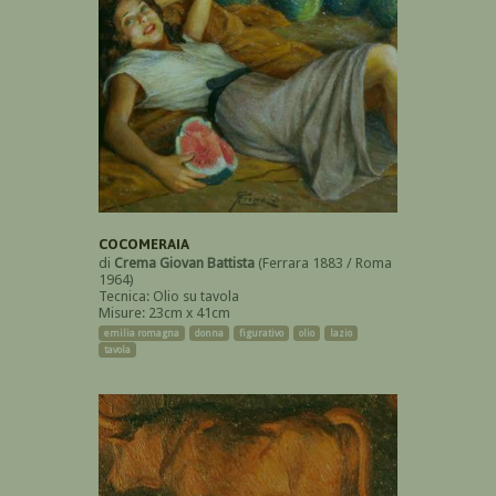
COCOMERAIA
di
Crema Giovan Battista
(Ferrara 1883 / Roma
1964)
Tecnica: Olio su tavola
Misure: 23cm x 41cm
emilia romagna
donna
figurativo
olio
lazio
tavola