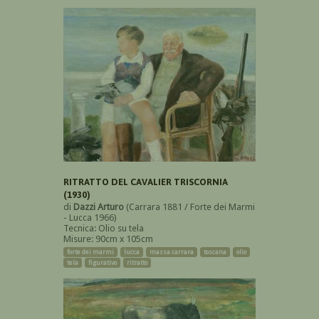
RITRATTO DEL CAVALIER TRISCORNIA
(1930)
di
Dazzi Arturo
(Carrara 1881 / Forte dei Marmi
- Lucca 1966)
Tecnica: Olio su tela
Misure: 90cm x 105cm
forte dei marmi
lucca
massa carrara
toscana
olio
tela
figurativo
ritratto