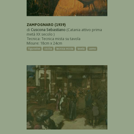
ZAMPOGNARO (1939)
di
Cuscona Sebastiano
(Catania attivo prima
metà XX secolo )
Tecnica: Tecnica mista su tavola
Misure: 18cm x 24cm
figurativo
sicilia
tecnica mista
tavola
uomo