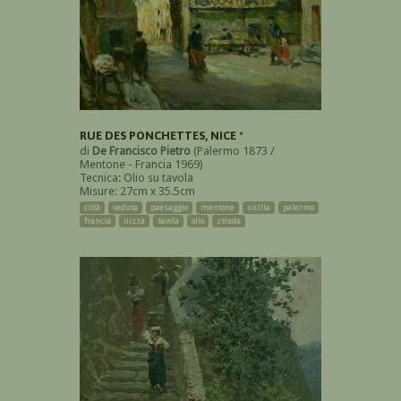
RUE DES PONCHETTES, NICE *
di
De Francisco Pietro
(Palermo 1873 /
Mentone - Francia 1969)
Tecnica: Olio su tavola
Misure: 27cm x 35.5cm
città
veduta
paesaggio
mentone
sicilia
palermo
francia
nizza
tavola
olio
strada