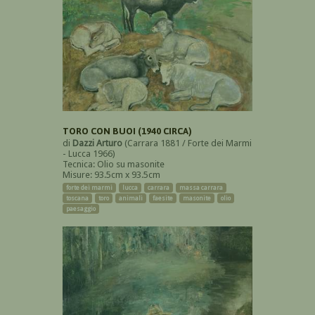
TORO CON BUOI (1940 CIRCA)
di
Dazzi Arturo
(Carrara 1881 / Forte dei Marmi
- Lucca 1966)
Tecnica: Olio su masonite
Misure: 93.5cm x 93.5cm
forte dei marmi
lucca
carrara
massa carrara
toscana
toro
animali
faesite
masonite
olio
paesaggio