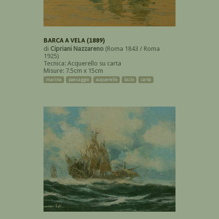
BARCA A VELA (1889)
di
Cipriani Nazzareno
(Roma 1843 / Roma
1925)
Tecnica: Acquerello su carta
Misure: 7.5cm x 15cm
marina
paesaggio
acquerello
lazio
carta