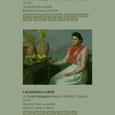
1912)
Tecnica: Olio su tela
Misure: 52.5cm x 38.5cm
enrico giannelli
uomo
puglia
olio
tela
ritratto
napoli
campania
alezio
lecce
parabita
L'ACQUAIOLA (1879)
di
Costa Giuseppe
(Napoli 1846(52) / Napoli
1912)
Tecnica: Olio su tavola
Misure: 24cm x 38cm
tavola
figurativo
donna
campania
olio