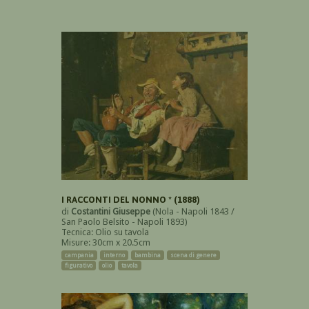
I RACCONTI DEL NONNO * (1888)
di
Costantini Giuseppe
(Nola - Napoli 1843 /
San Paolo Belsito - Napoli 1893)
Tecnica: Olio su tavola
Misure: 30cm x 20.5cm
campania
interno
bambina
scena di genere
figurativo
olio
tavola