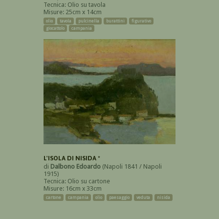
Tecnica: Olio su tavola
Misure: 25cm x 14cm
olio
tavola
pulcinella
burattini
figurativo
giocattolo
campania
L'ISOLA DI NISIDA *
di
Dalbono Edoardo
(Napoli 1841 / Napoli
1915)
Tecnica: Olio su cartone
Misure: 16cm x 33cm
cartone
campania
olio
paesaggio
veduta
nisida