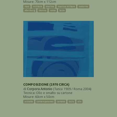
Misure: 70cm x 112cm
navi
militare
marina
marina miltare
notturno
odenburg
vienna
roma
lazio
COMPOSIZIONE (1970 CIRCA)
di
Corpora Antonio
(Tunisi 1909 / Roma 2004)
Tecnica: Olio e smalto su cartone
Misure: 60cm x 50cm
astratto
contemporaneo
cartone
lazio
olio