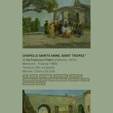
CHAPELLE SAINTE ANNE, SAINT TROPEZ *
di
De Francisco Pietro
(Palermo 1873 /
Mentone - Francia 1969)
Tecnica: Olio su tavola
Misure: 27cm x 35.5cm
olio
tavola
paesaggio
saint tropez
sant'anna
chapelle sainte anne
monte pécoulet
palermo
sicilia
mentone
francia