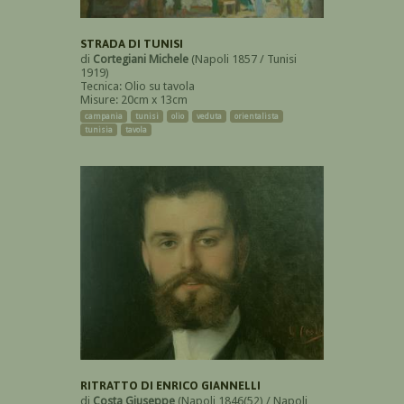
STRADA DI TUNISI
di
Cortegiani Michele
(Napoli 1857 / Tunisi
1919)
Tecnica: Olio su tavola
Misure: 20cm x 13cm
campania
tunisi
olio
veduta
orientalista
tunisia
tavola
RITRATTO DI ENRICO GIANNELLI
di
Costa Giuseppe
(Napoli 1846(52) / Napoli