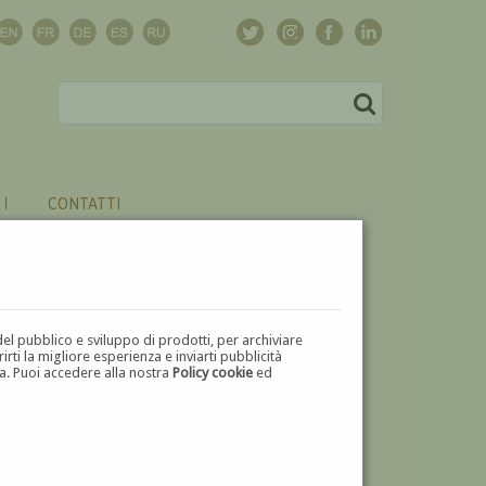
CONTATTI
del pubblico e sviluppo di prodotti, per archiviare
ti la migliore esperienza e inviarti pubblicità
zza. Puoi accedere alla nostra
Policy cookie
ed
U
V
W
X
Y
Z