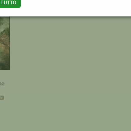
A TUTTO
66)
ola