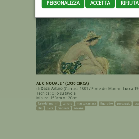
PERSONALIZZA
ACCETTA
RIFIUT
AL CINQUALE * (1930 CIRCA)
di
Dazzi Arturo
(Carrara 1881 / Forte dei Marmi - Lucca 19
Tecnica: Olio su tavola
Misure: 153cm x 120cm
forte dei marmi
carrara
massa carrara
figurativo
paesaggio
tav
olio
lucca
cinquale
toscana