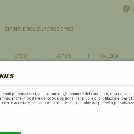
DIPINTI E SCULTURE '800 E '900
OPERE
AUTORI
GALLERIA
KIES
contenuti personalizzati, valutazione degli annunci e del contenuto, osservazioni 
mmo anche impostare dei cookie opzionali (analitici e di profilazione) per offrir
erenze e accettare, selezionare o rifiutare tutti i cookie dal pannello personali
F
G
H
I
J
K
L
M
N
O
P
Q
R
S
T