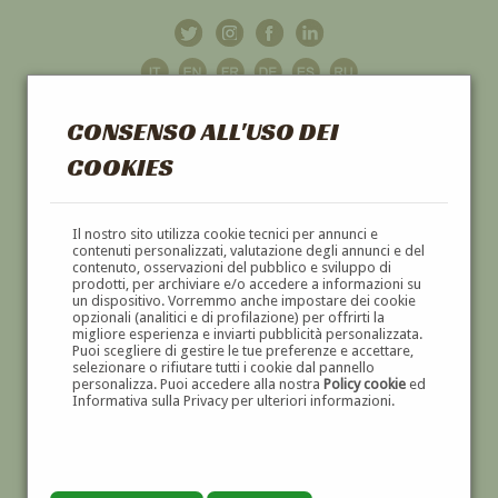
CONSENSO ALL'USO DEI
COOKIES
GALLERIA
D'ARTE
Il nostro sito utilizza cookie tecnici per annunci e
contenuti personalizzati, valutazione degli annunci e del
contenuto, osservazioni del pubblico e sviluppo di
DIPINTI E SCULTURE '800 E '900
prodotti, per archiviare e/o accedere a informazioni su
un dispositivo. Vorremmo anche impostare dei cookie
opzionali (analitici e di profilazione) per offrirti la
migliore esperienza e inviarti pubblicità personalizzata.
Puoi scegliere di gestire le tue preferenze e accettare,
selezionare o rifiutare tutti i cookie dal pannello
personalizza. Puoi accedere alla nostra
Policy cookie
ed
Informativa sulla Privacy per ulteriori informazioni.