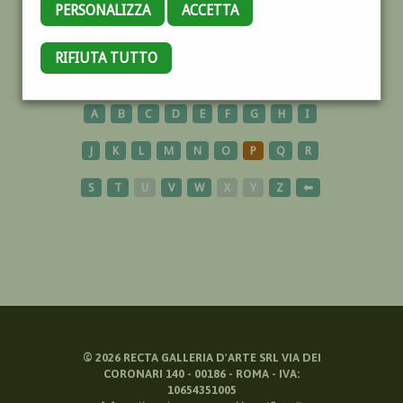
PERSONALIZZA
ACCETTA
CINQUALE
RIFIUTA TUTTO
A
B
C
D
E
F
G
H
I
J
K
L
M
N
O
P
Q
R
S
T
U
V
W
X
Y
Z
⬅
©
2026
RECTA GALLERIA D'ARTE SRL VIA DEI
CORONARI 140 - 00186 - ROMA - IVA:
10654351005