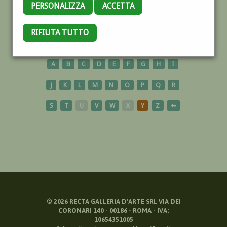
PERSONALIZZA
ACCETTA
CINQUALE
RIFIUTA TUTTO
A
B
C
D
E
F
G
H
I
J
K
L
M
N
O
P
Q
R
S
T
U
V
W
X
Y
Z
⬅
©
2026
RECTA GALLERIA D'ARTE SRL VIA DEI
CORONARI 140 - 00186 - ROMA - IVA:
10654351005