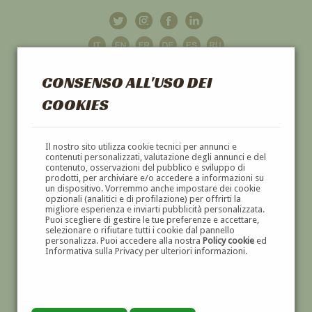
CONSENSO ALL'USO DEI
COOKIES
GALLERIA
D'ARTE
Il nostro sito utilizza cookie tecnici per annunci e
contenuti personalizzati, valutazione degli annunci e del
contenuto, osservazioni del pubblico e sviluppo di
DIPINTI E SCULTURE '800 E '900
prodotti, per archiviare e/o accedere a informazioni su
un dispositivo. Vorremmo anche impostare dei cookie
opzionali (analitici e di profilazione) per offrirti la
migliore esperienza e inviarti pubblicità personalizzata.
Puoi scegliere di gestire le tue preferenze e accettare,
selezionare o rifiutare tutti i cookie dal pannello
personalizza. Puoi accedere alla nostra
Policy cookie
ed
Informativa sulla Privacy per ulteriori informazioni.