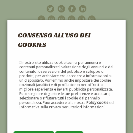
CONSENSO ALL'USO DEI
COOKIES
GALLERIA
D'ARTE
Il nostro sito utilizza cookie tecnici per annunci e
contenuti personalizzati, valutazione degli annunci e del
contenuto, osservazioni del pubblico e sviluppo di
DIPINTI E SCULTURE '800 E '900
prodotti, per archiviare e/o accedere a informazioni su
un dispositivo. Vorremmo anche impostare dei cookie
opzionali (analitici e di profilazione) per offrirti la
migliore esperienza e inviarti pubblicità personalizzata.
Puoi scegliere di gestire le tue preferenze e accettare,
selezionare o rifiutare tutti i cookie dal pannello
personalizza. Puoi accedere alla nostra
Policy cookie
ed
Informativa sulla Privacy per ulteriori informazioni.