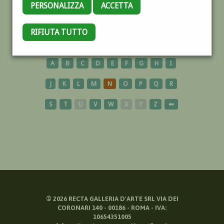
PERSONALIZZA
ACCETTA
CINQUALE
RIFIUTA TUTTO
A
B
C
D
E
F
G
H
I
J
K
L
M
N
O
P
Q
R
S
T
U
V
W
X
Y
Z
⬅
©
2026
RECTA GALLERIA D'ARTE SRL VIA DEI
CORONARI 140 - 00186 - ROMA - IVA:
10654351005