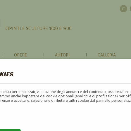
DIPINTI E SCULTURE '800 E '900
OPERE
AUTORI
GALLERIA
KIES
contenuti personalizzati, valutazione degli annunci e del contenuto, osservazioni 
mmo anche impostare dei cookie opzionali (analitici e di profilazione) per offrir
erenze e accettare, selezionare o rifiutare tutti i cookie dal pannello personali
G
H
I
J
K
L
M
N
O
P
Q
R
S
T
U