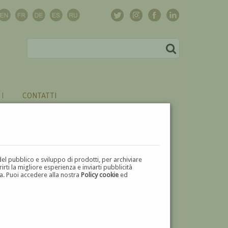
CONTATTI
del pubblico e sviluppo di prodotti, per archiviare
ti la migliore esperienza e inviarti pubblicità
zza. Puoi accedere alla nostra
Policy cookie
ed
V
W
X
Y
Z
⬅