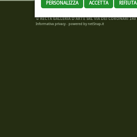
PERSONALIZZA
ACCETTA
RIFIUT
©
RECTA GALLERIA D'ARTE SRL VIA DEI CORONARI 140 -
Informativa privacy
-
powered by netSnap.it