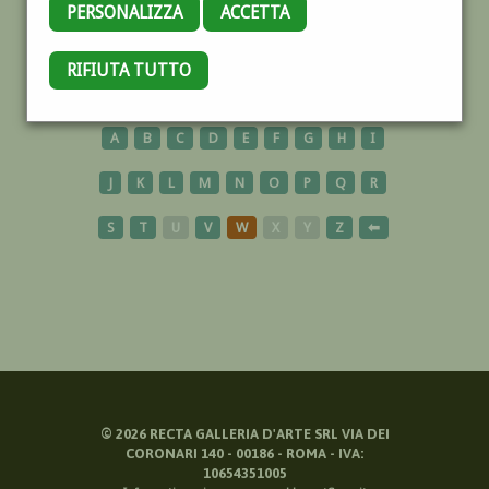
PERSONALIZZA
ACCETTA
CINQUALE
RIFIUTA TUTTO
A
B
C
D
E
F
G
H
I
J
K
L
M
N
O
P
Q
R
S
T
U
V
W
X
Y
Z
⬅
©
2026
RECTA GALLERIA D'ARTE SRL VIA DEI
CORONARI 140 - 00186 - ROMA - IVA:
10654351005