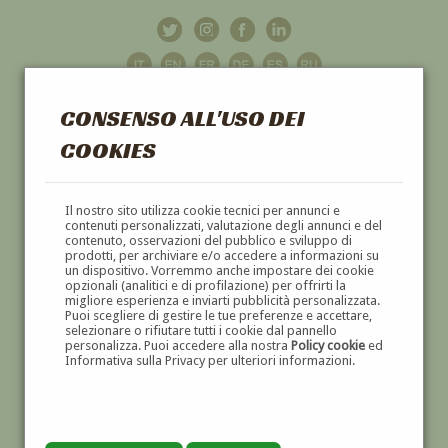
CONSENSO ALL'USO DEI
COOKIES
GALLERIA
D'ARTE
Il nostro sito utilizza cookie tecnici per annunci e
contenuti personalizzati, valutazione degli annunci e del
contenuto, osservazioni del pubblico e sviluppo di
DIPINTI E SCULTURE '800 E '900
prodotti, per archiviare e/o accedere a informazioni su
un dispositivo. Vorremmo anche impostare dei cookie
opzionali (analitici e di profilazione) per offrirti la
migliore esperienza e inviarti pubblicità personalizzata.
Puoi scegliere di gestire le tue preferenze e accettare,
selezionare o rifiutare tutti i cookie dal pannello
personalizza. Puoi accedere alla nostra
Policy cookie
ed
Informativa sulla Privacy per ulteriori informazioni.