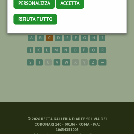
PERSONALIZZA
ACCETTA
CINQUALE
RIFIUTA TUTTO
A
B
C
D
E
F
G
H
I
J
K
L
M
N
O
P
Q
R
S
T
U
V
W
X
Y
Z
⬅
©
2026
RECTA GALLERIA D'ARTE SRL VIA DEI
CORONARI 140 - 00186 - ROMA - IVA:
10654351005