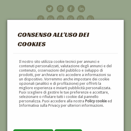
CONSENSO ALL'USO DEI
COOKIES
GALLERIA
D'ARTE
Il nostro sito utilizza cookie tecnici per annunci e
contenuti personalizzati, valutazione degli annunci e del
contenuto, osservazioni del pubblico e sviluppo di
DIPINTI E SCULTURE '800 E '900
prodotti, per archiviare e/o accedere a informazioni su
un dispositivo. Vorremmo anche impostare dei cookie
opzionali (analitici e di profilazione) per offrirti la
migliore esperienza e inviarti pubblicità personalizzata.
Puoi scegliere di gestire le tue preferenze e accettare,
selezionare o rifiutare tutti i cookie dal pannello
personalizza. Puoi accedere alla nostra
Policy cookie
ed
Informativa sulla Privacy per ulteriori informazioni.