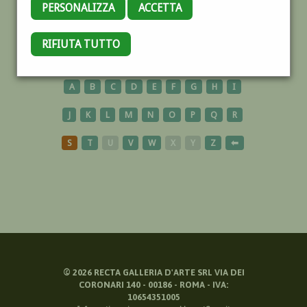
PERSONALIZZA
ACCETTA
CINQUALE
RIFIUTA TUTTO
A
B
C
D
E
F
G
H
I
J
K
L
M
N
O
P
Q
R
S
T
U
V
W
X
Y
Z
⬅
©
2026
RECTA GALLERIA D'ARTE SRL VIA DEI
CORONARI 140 - 00186 - ROMA - IVA:
10654351005