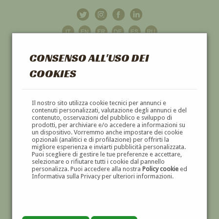
CONSENSO ALL'USO DEI
COOKIES
GALLERIA
D'ARTE
Il nostro sito utilizza cookie tecnici per annunci e
contenuti personalizzati, valutazione degli annunci e del
contenuto, osservazioni del pubblico e sviluppo di
DIPINTI E SCULTURE '800 E '900
prodotti, per archiviare e/o accedere a informazioni su
un dispositivo. Vorremmo anche impostare dei cookie
opzionali (analitici e di profilazione) per offrirti la
migliore esperienza e inviarti pubblicità personalizzata.
Puoi scegliere di gestire le tue preferenze e accettare,
selezionare o rifiutare tutti i cookie dal pannello
personalizza. Puoi accedere alla nostra
Policy cookie
ed
Informativa sulla Privacy per ulteriori informazioni.