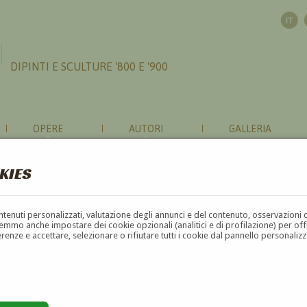
DIPINTI E SCULTURE '800 E '900
OPERE
AUTORI
GALLERIA
KIES
contenuti personalizzati, valutazione degli annunci e del contenuto, osservazioni 
mmo anche impostare dei cookie opzionali (analitici e di profilazione) per offrir
erenze e accettare, selezionare o rifiutare tutti i cookie dal pannello personali
G
H
I
J
K
L
M
N
O
P
Q
R
S
T
U