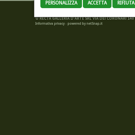
PERSONALIZZA
ACCETTA
RIFIUT
©
RECTA GALLERIA D'ARTE SRL VIA DEI CORONARI 140 -
Informativa privacy
-
powered by netSnap.it