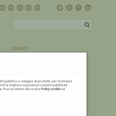
CONTATTI
del pubblico e sviluppo di prodotti, per archiviare
ti la migliore esperienza e inviarti pubblicità
zza. Puoi accedere alla nostra
Policy cookie
ed
V
W
X
Y
Z
⬅