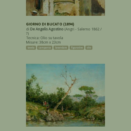
GIORNO DI BUCATO (1894)
di
De Angelis Agostino
(Angri - Salerno 1862 /
?)
Tecnica: Olio su tavola
Misure: 38cm x 23cm
tavola
campania
lavandaie
figurativo
olio