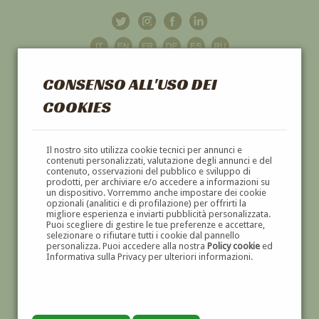
CONSENSO ALL'USO DEI
COOKIES
GALLERIA
D'ARTE
Il nostro sito utilizza cookie tecnici per annunci e
contenuti personalizzati, valutazione degli annunci e del
contenuto, osservazioni del pubblico e sviluppo di
DIPINTI E SCULTURE '800 E '900
prodotti, per archiviare e/o accedere a informazioni su
un dispositivo. Vorremmo anche impostare dei cookie
opzionali (analitici e di profilazione) per offrirti la
migliore esperienza e inviarti pubblicità personalizzata.
Puoi scegliere di gestire le tue preferenze e accettare,
selezionare o rifiutare tutti i cookie dal pannello
personalizza. Puoi accedere alla nostra
Policy cookie
ed
Informativa sulla Privacy per ulteriori informazioni.