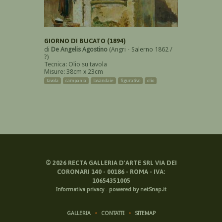
GIORNO DI BUCATO (1894)
di
De Angelis Agostino
(Angri - Salerno 1862 /
?)
Tecnica: Olio su tavola
Misure: 38cm x 23cm
tavola
campania
lavandaie
figurativo
olio
©
2026
RECTA GALLERIA D'ARTE SRL VIA DEI
CORONARI 140 - 00186 - ROMA - IVA:
10654351005
Informativa privacy
-
powered by netSnap.it
GALLERIA
CONTATTI
SITEMAP