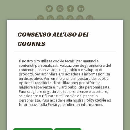
CONSENSO ALL'USO DEI
COOKIES
GALLERIA
D'ARTE
Il nostro sito utilizza cookie tecnici per annunci e
contenuti personalizzati, valutazione degli annunci e del
contenuto, osservazioni del pubblico e sviluppo di
DIPINTI E SCULTURE '800 E '900
prodotti, per archiviare e/o accedere a informazioni su
un dispositivo. Vorremmo anche impostare dei cookie
opzionali (analitici e di profilazione) per offrirti la
migliore esperienza e inviarti pubblicità personalizzata.
Puoi scegliere di gestire le tue preferenze e accettare,
selezionare o rifiutare tutti i cookie dal pannello
personalizza. Puoi accedere alla nostra
Policy cookie
ed
Informativa sulla Privacy per ulteriori informazioni.