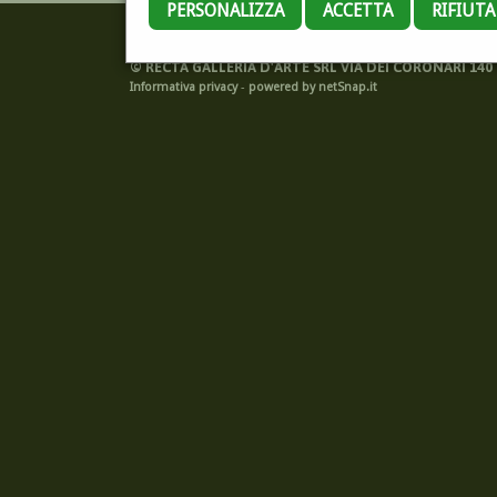
PERSONALIZZA
ACCETTA
RIFIUT
©
RECTA GALLERIA D'ARTE SRL VIA DEI CORONARI 140 -
Informativa privacy
-
powered by netSnap.it