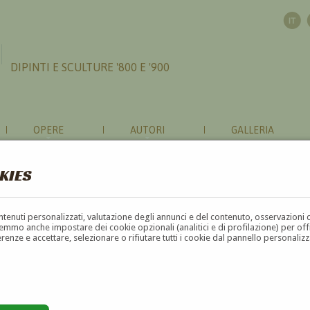
DIPINTI E SCULTURE '800 E '900
OPERE
AUTORI
GALLERIA
KIES
contenuti personalizzati, valutazione degli annunci e del contenuto, osservazioni 
mmo anche impostare dei cookie opzionali (analitici e di profilazione) per offrir
erenze e accettare, selezionare o rifiutare tutti i cookie dal pannello personali
G
H
I
J
K
L
M
N
O
P
Q
R
S
T
U