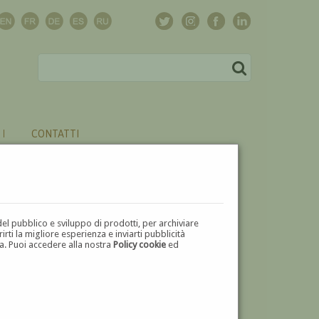
CONTATTI
del pubblico e sviluppo di prodotti, per archiviare
ti la migliore esperienza e inviarti pubblicità
zza. Puoi accedere alla nostra
Policy cookie
ed
V
W
X
Y
Z
⬅