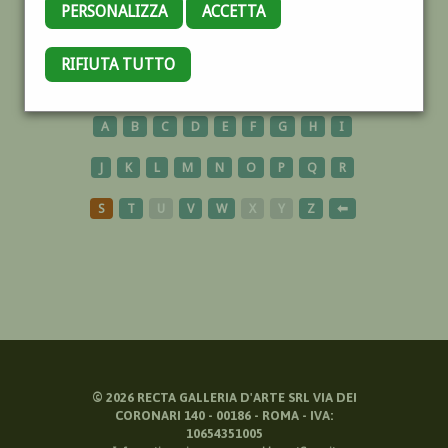
PERSONALIZZA
ACCETTA
LAVANDAIE
RIFIUTA TUTTO
A
B
C
D
E
F
G
H
I
J
K
L
M
N
O
P
Q
R
S
T
U
V
W
X
Y
Z
⬅
©
2026
RECTA GALLERIA D'ARTE SRL VIA DEI
CORONARI 140 - 00186 - ROMA - IVA:
10654351005