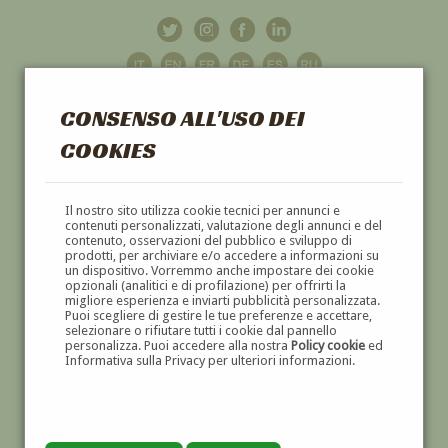
CONSENSO ALL'USO DEI
COOKIES
GALLERIA
D'ARTE
Il nostro sito utilizza cookie tecnici per annunci e
contenuti personalizzati, valutazione degli annunci e del
contenuto, osservazioni del pubblico e sviluppo di
DIPINTI E SCULTURE '800 E '900
prodotti, per archiviare e/o accedere a informazioni su
un dispositivo. Vorremmo anche impostare dei cookie
opzionali (analitici e di profilazione) per offrirti la
migliore esperienza e inviarti pubblicità personalizzata.
Puoi scegliere di gestire le tue preferenze e accettare,
selezionare o rifiutare tutti i cookie dal pannello
personalizza. Puoi accedere alla nostra
Policy cookie
ed
Informativa sulla Privacy per ulteriori informazioni.