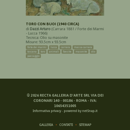
TORO CON BUOI (1940 CIRCA)
di
Dazzi Arturo
(Carrara 1881 / Forte dei Marmi
- Lucca 1966)
Tecnica: Olio su masonite
Misure: 93.5cm x 93.5cm
forte dei marmi
lucca
carrara
massa carrara
toscana
toro
animali
faesite
masonite
olio
paesaggio
©
2026
RECTA GALLERIA D'ARTE SRL VIA DEI
CORONARI 140 - 00186 - ROMA - IVA:
10654351005
Informativa privacy
-
powered by netSnap.it
GALLERIA
CONTATTI
SITEMAP