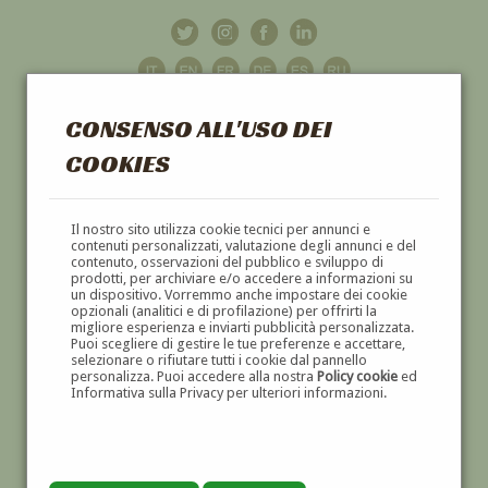
CONSENSO ALL'USO DEI
COOKIES
GALLERIA
D'ARTE
Il nostro sito utilizza cookie tecnici per annunci e
contenuti personalizzati, valutazione degli annunci e del
contenuto, osservazioni del pubblico e sviluppo di
DIPINTI E SCULTURE '800 E '900
prodotti, per archiviare e/o accedere a informazioni su
un dispositivo. Vorremmo anche impostare dei cookie
opzionali (analitici e di profilazione) per offrirti la
migliore esperienza e inviarti pubblicità personalizzata.
Puoi scegliere di gestire le tue preferenze e accettare,
selezionare o rifiutare tutti i cookie dal pannello
personalizza. Puoi accedere alla nostra
Policy cookie
ed
Informativa sulla Privacy per ulteriori informazioni.