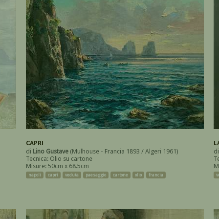
CAPRI
L
di
Lino Gustave
(Mulhouse - Francia 1893 / Algeri 1961)
d
Tecnica: Olio su cartone
Te
Misure: 50cm x 68.5cm
M
napoli
capri
veduta
paesaggio
cartone
olio
francia
v