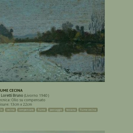
IUME CECINA
i
Loretti Bruno
(Livorno 1940 )
ecnica: Olio su compensato
isure: 13cm x 22cm
lio
cecina
compensato
fiume
paesaggio
toscana
fiume cecina