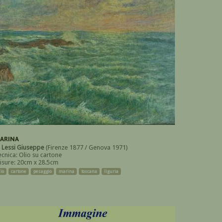
ARINA
i
Lessi Giuseppe
(Firenze 1877 / Genova 1971)
ecnica: Olio su cartone
isure: 20cm x 28.5cm
lio
cartone
pesaggio
marina
toscana
liguria