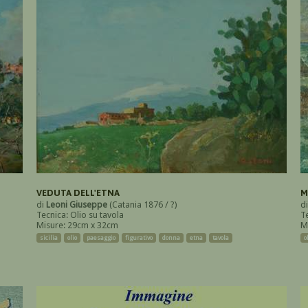
VEDUTA DELL'ETNA
M
di
Leoni Giuseppe
(Catania 1876 / ?)
d
Tecnica: Olio su tavola
T
Misure: 29cm x 32cm
M
sicilia
olio
paesaggio
figurativo
donna
etna
tavola
o