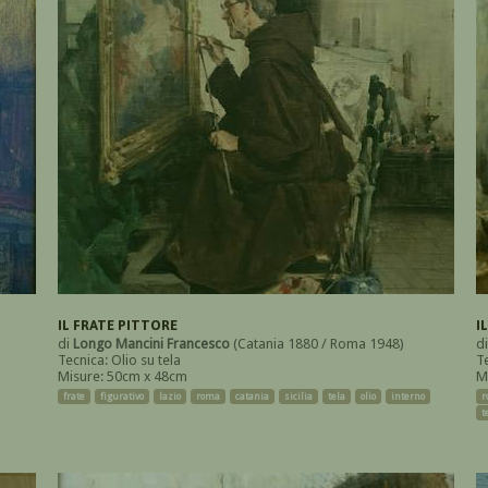
IL FRATE PITTORE
I
di
Longo Mancini Francesco
(Catania 1880 / Roma 1948)
d
Tecnica: Olio su tela
Te
Misure: 50cm x 48cm
M
frate
figurativo
lazio
roma
catania
sicilia
tela
olio
interno
r
t