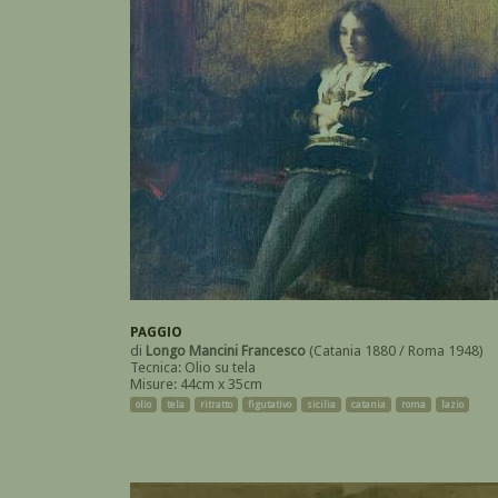
PAGGIO
di
Longo Mancini Francesco
(Catania 1880 / Roma 1948)
Tecnica: Olio su tela
Misure: 44cm x 35cm
olio
tela
ritratto
figutativo
sicilia
catania
roma
lazio