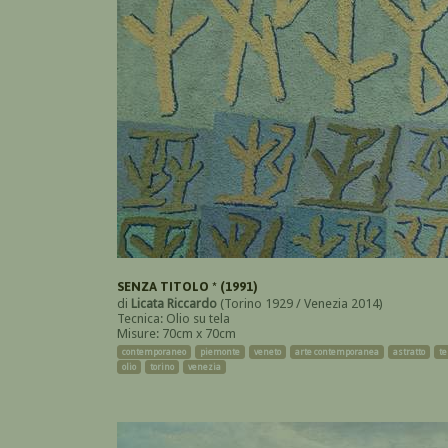
SENZA TITOLO * (1991)
di
Licata Riccardo
(Torino 1929 / Venezia 2014)
Tecnica: Olio su tela
Misure: 70cm x 70cm
contemporaneo
piemonte
veneto
arte contemporanea
astratto
te
olio
torino
venezia