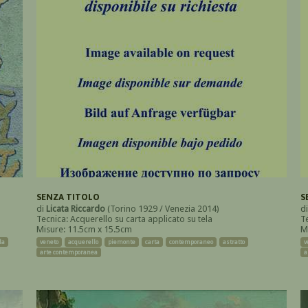
SENZA TITOLO
S
di
Licata Riccardo
(Torino 1929 / Venezia 2014)
d
Tecnica: Acquerello su carta applicato su tela
T
Misure: 11.5cm x 15.5cm
M
la
veneto
acquerello
piemonte
carta
contemporaneo
astratto
v
arte contemporanea
a