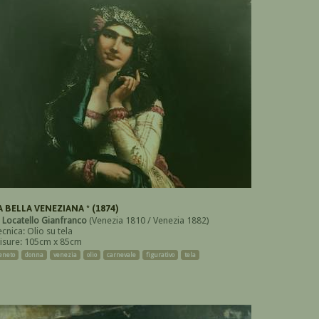
A BELLA VENEZIANA * (1874)
i
Locatello Gianfranco
(Venezia 1810 / Venezia 1882)
cnica: Olio su tela
isure: 105cm x 85cm
eneto
donna
venezia
olio
carnevale
figurativo
tela