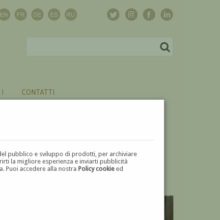
CONTATTI
del pubblico e sviluppo di prodotti, per archiviare
ti la migliore esperienza e inviarti pubblicità
zza. Puoi accedere alla nostra
Policy cookie
ed
V
W
X
Y
Z
⬅