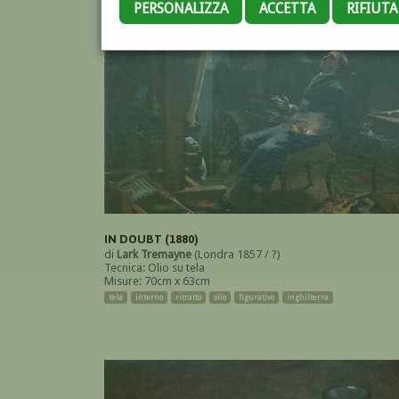
PERSONALIZZA
ACCETTA
RIFIUT
IN DOUBT (1880)
di
Lark Tremayne
(Londra 1857 / ?)
Tecnica: Olio su tela
Misure: 70cm x 63cm
tela
interno
ritratto
olio
figurativo
inghilterra