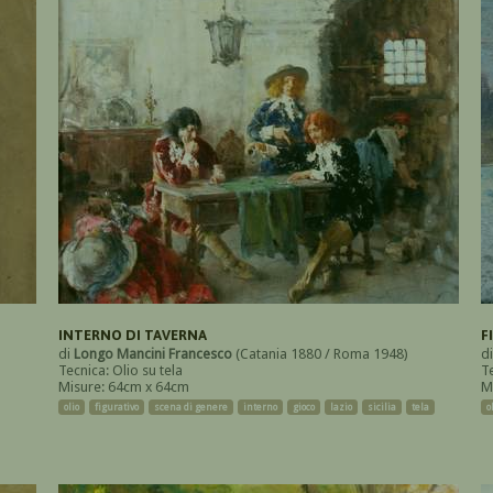
INTERNO DI TAVERNA
F
di
Longo Mancini Francesco
(Catania 1880 / Roma 1948)
d
Tecnica: Olio su tela
T
Misure: 64cm x 64cm
M
olio
figurativo
scena di genere
interno
gioco
lazio
sicilia
tela
o