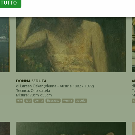
A TUTTO
DONNA SEDUTA
A
di
Larsen Oskar
(Vienna - Austria 1882 / 1972)
d
Tecnica: Olio su tela
Te
Misure: 70cm x 55cm
M
olio
tela
donna
figurativo
vienna
austria
c