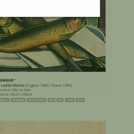
RINGHE *
i
Ledda Marius
(Cagliari 1880 / Roma 1965)
cnica: Olio su tela
isure: 30cm x 66cm
agliari
sardegna
natura morta
tela
olio
roma
lazio