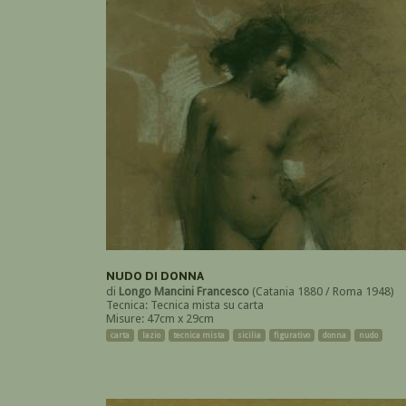
NUDO DI DONNA
di
Longo Mancini Francesco
(Catania 1880 / Roma 1948)
Tecnica: Tecnica mista su carta
Misure: 47cm x 29cm
carta
lazio
tecnica mista
sicilia
figurativo
donna
nudo