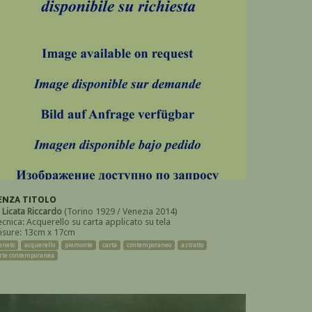
ENZA TITOLO
i
Licata Riccardo
(Torino 1929 / Venezia 2014)
ecnica: Acquerello su carta applicato su tela
isure: 13cm x 17cm
eneto
acquerello
piemonte
carta
contemporaneo
astratto
rte contemporanea