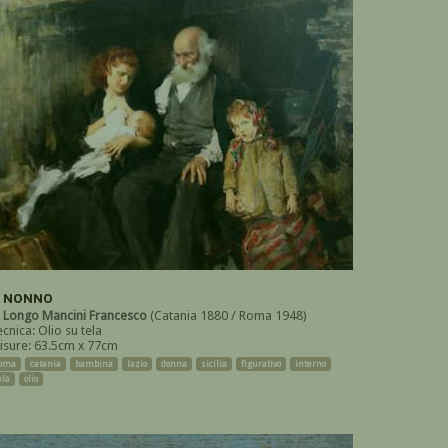
L NONNO
i
Longo Mancini Francesco
(Catania 1880 / Roma 1948)
cnica: Olio su tela
isure: 63.5cm x 77cm
oma
catania
bambina
lazio
donna
sicilia
figurativo
interno
ela
olio