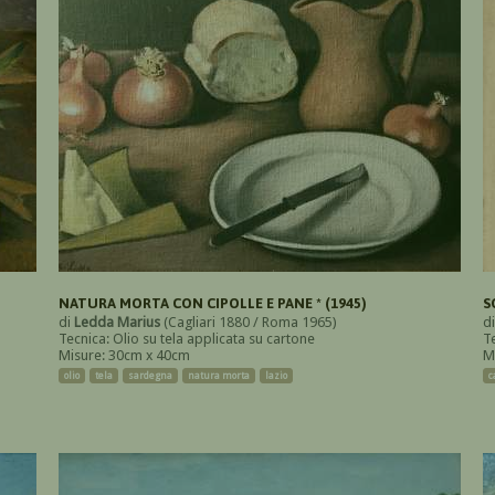
NATURA MORTA CON CIPOLLE E PANE * (1945)
S
di
Ledda Marius
(Cagliari 1880 / Roma 1965)
d
Tecnica: Olio su tela applicata su cartone
T
Misure: 30cm x 40cm
M
olio
tela
sardegna
natura morta
lazio
c