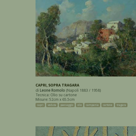
CAPRI, SOPRA TRAGARA
di
Leone Romolo
(Napoli 1883 / 1958)
Tecnica: Olio su cartone
Misure: 52cm x 65.5cm
capri
veduta
paesaggio
olio
campania
cartone
tragara