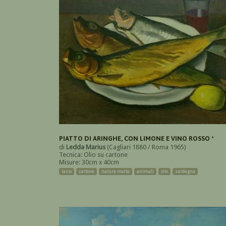
PIATTO DI ARINGHE, CON LIMONE E VINO ROSSO *
di
Ledda Marius
(Cagliari 1880 / Roma 1965)
Tecnica: Olio su cartone
Misure: 30cm x 40cm
lazio
cartone
natura morta
animali
olio
sardegna