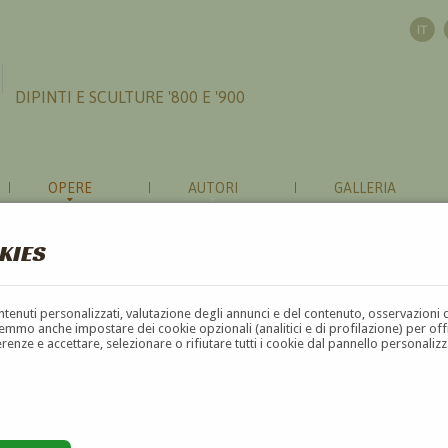
DIPINTI E SCULTURE '800 E '900
OPERE
AUTORI
GALLERIA
KIES
contenuti personalizzati, valutazione degli annunci e del contenuto, osservazioni 
mmo anche impostare dei cookie opzionali (analitici e di profilazione) per offrir
erenze e accettare, selezionare o rifiutare tutti i cookie dal pannello personali
G
H
I
J
K
L
M
N
O
P
Q
R
S
T
U