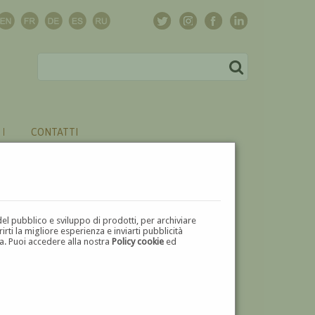
CONTATTI
del pubblico e sviluppo di prodotti, per archiviare
ti la migliore esperienza e inviarti pubblicità
zza. Puoi accedere alla nostra
Policy cookie
ed
V
W
X
Y
Z
⬅