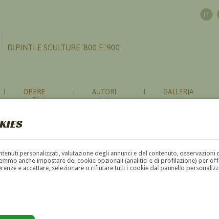
DIPINTI E SCULTURE '800 E '900
OPERE
AUTORI
GALLERIA
KIES
contenuti personalizzati, valutazione degli annunci e del contenuto, osservazioni 
mmo anche impostare dei cookie opzionali (analitici e di profilazione) per offrir
erenze e accettare, selezionare o rifiutare tutti i cookie dal pannello personali
G
H
I
J
K
L
M
N
O
P
Q
R
S
T
U