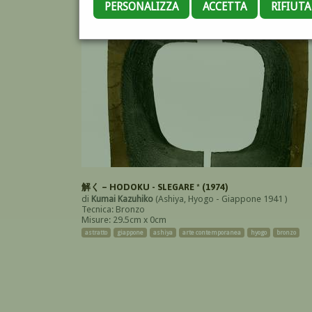
PERSONALIZZA
ACCETTA
RIFIUT
解く – HODOKU - SLEGARE * (1974)
di
Kumai Kazuhiko
(Ashiya, Hyogo - Giappone 1941 )
Tecnica: Bronzo
Misure: 29.5cm x 0cm
astratto
giappone
ashiya
arte contemporanea
hyogo
bronzo