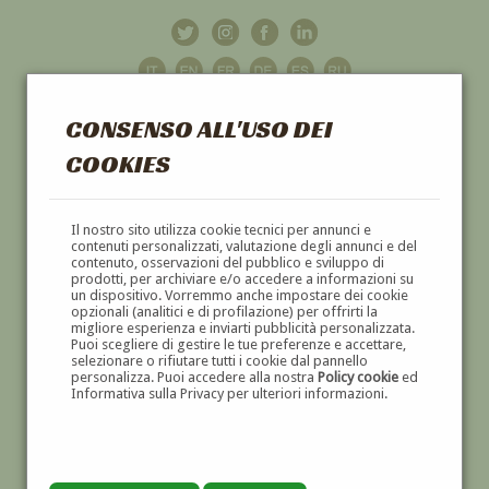
CONSENSO ALL'USO DEI
COOKIES
GALLERIA
D'ARTE
Il nostro sito utilizza cookie tecnici per annunci e
contenuti personalizzati, valutazione degli annunci e del
contenuto, osservazioni del pubblico e sviluppo di
DIPINTI E SCULTURE '800 E '900
prodotti, per archiviare e/o accedere a informazioni su
un dispositivo. Vorremmo anche impostare dei cookie
opzionali (analitici e di profilazione) per offrirti la
migliore esperienza e inviarti pubblicità personalizzata.
Puoi scegliere di gestire le tue preferenze e accettare,
selezionare o rifiutare tutti i cookie dal pannello
personalizza. Puoi accedere alla nostra
Policy cookie
ed
Informativa sulla Privacy per ulteriori informazioni.