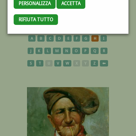
PERSONALIZZA
ACCETTA
RIFIUTA TUTTO
OPERE
A
B
C
D
E
F
G
H
I
J
K
L
M
N
O
P
Q
R
S
T
U
V
W
X
Y
Z
⬅