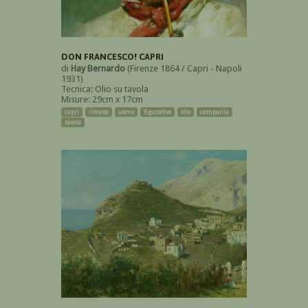
DON FRANCESCO! CAPRI
di
Hay Bernardo
(Firenze 1864 / Capri - Napoli
1931)
Tecnica: Olio su tavola
Misure: 29cm x 17cm
capri
ritratto
uomo
figurativo
olio
campania
tavola